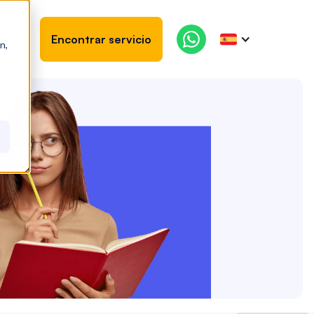
tros
Encontrar servicio
n,