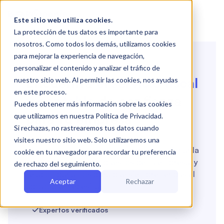

Este sitio web utiliza cookies.
La protección de tus datos es importante para
nosotros. Como todos los demás, utilizamos cookies
Encuentra tu experto
para mejorar la experiencia de navegación,
🤞
personalizar el contenido y analizar el tráfico de
Encuentra
el servicio fiscal
nuestro sitio web. Al permitir las cookies, nos ayudas
en este proceso.
y contable
de confianza
Puedes obtener más información sobre las cookies
para tu empresa
que utilizamos en nuestra Política de Privacidad.
Si rechazas, no rastrearemos tus datos cuando
visites nuestro sitio web. Solo utilizaremos una
Encontramos el mejor encaje para gestionar la
cookie en tu navegador para recordar tu preferencia
contabilidad y los impuestos de tu empresa, y
de rechazo del seguimiento.
te acompañamos para que siempre tengas el
Aceptar
Rechazar
apoyo que necesitas.
Expertos verificados
