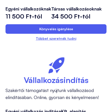
Egyéni vállalkozóknak
Társas vállalkozásoknak
11 500 Ft-tól
34 500 Ft-tól
Könyvelés igénylése
Többet szeretnék tudni
Vállalkozásindítás
Szakértői támogatást nyújtunk vállalkozásod
elindításában. Online, gyorsan és kényelmesen!
Egyéni vállalkozás indítása
Kft. alapítás