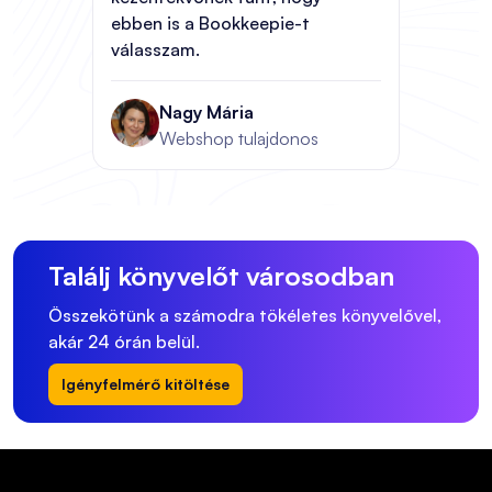
ebben is a Bookkeepie-t
válasszam.
Nagy Mária
Webshop tulajdonos
Találj könyvelőt városodban
Összekötünk a számodra tökéletes könyvelővel,
akár 24 órán belül.
Igényfelmérő kitöltése