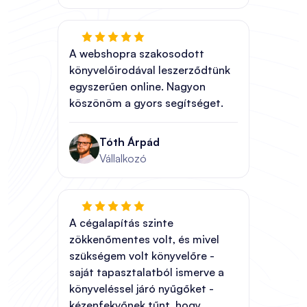
A webshopra szakosodott
könyvelőirodával leszerződtünk
egyszerűen online. Nagyon
köszönöm a gyors segítséget.
Tóth Árpád
Vállalkozó
A cégalapítás szinte
zökkenőmentes volt, és mivel
szükségem volt könyvelőre -
saját tapasztalatból ismerve a
könyveléssel járó nyűgőket -
kézenfekvőnek tűnt, hogy