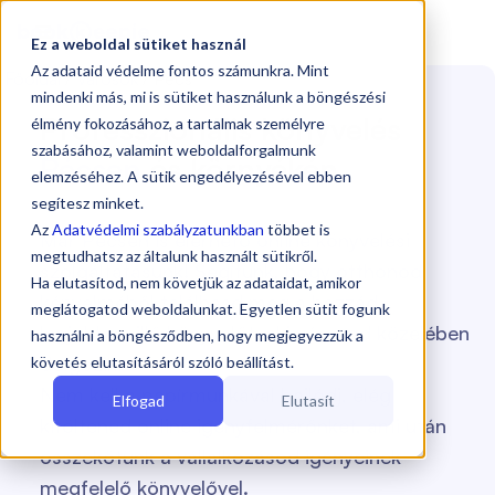

Ez a weboldal sütiket használ
Az adataid védelme fontos számunkra. Mint
Főoldal
/
Városok
/
Pécs
mindenki más, mi is sütiket használunk a böngészési
Professzionális könyvelés
élmény fokozásához, a tartalmak személyre
szabásához, valamint weboldalforgalmunk
Pécsen
és környékén
elemzéséhez. A sütik engedélyezésével ebben
segítesz minket.
Az
Adatvédelmi szabályzatunkban
többet is
Már Pécsen is elérhető online könyvelési
megtudhatsz az általunk használt sütikről.
szolgáltatásunk! Segítünk, hogy otthonod
Ha elutasítod, nem követjük az adataidat, amikor
kényelméből találhasd meg a hozzád
meglátogatod weboldalunkat. Egyetlen sütit fogunk
legjobban illő könyvelőt, aki városod közelében
használni a böngésződben, hogy megjegyezzük a
dolgozik.
követés elutasításáról szóló beállítást.
Nem kell a papírmunkával bajlódj, elég
Elfogad
Elutasít
kitöltened online igényfelmérőnket, ami után
összekötünk a vállalkozásod igényeinek
megfelelő könyvelővel.