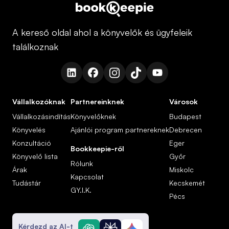
A kereső oldal ahol a könyvelők és ügyfeleik
találkoznak
Vállalkozóknak
Partnereinknek
Városok
Vállalkozásindítás
Könyvelőknek
Budapest
Könyvelés
Ajánlói program partnereknek
Debrecen
Konzultáció
Eger
Bookkeepie-ről
Könyvelő lista
Győr
Rólunk
Árak
Miskolc
Kapcsolat
Tudástár
Kecskemét
GY.I.K.
Pécs
Kérdezd az AI-t