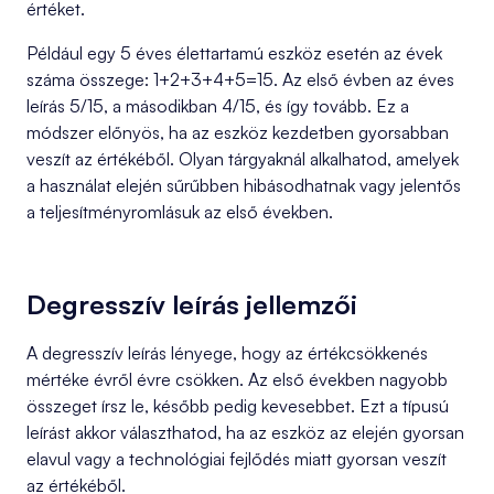
értéket.
Például egy 5 éves élettartamú eszköz esetén az évek
száma összege: 1+2+3+4+5=15. Az első évben az éves
leírás 5/15, a másodikban 4/15, és így tovább. Ez a
módszer előnyös, ha az eszköz kezdetben gyorsabban
veszít az értékéből. Olyan tárgyaknál alkalhatod, amelyek
a használat elején sűrűbben hibásodhatnak vagy jelentős
a teljesítményromlásuk az első években.
Degresszív leírás jellemzői
A degresszív leírás lényege, hogy az értékcsökkenés
mértéke évről évre csökken. Az első években nagyobb
összeget írsz le, később pedig kevesebbet. Ezt a típusú
leírást akkor választhatod, ha az eszköz az elején gyorsan
elavul vagy a technológiai fejlődés miatt gyorsan veszít
az értékéből.