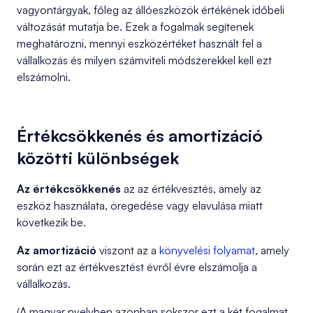
vagyontárgyak, főleg az állóeszközök értékének időbeli
változását mutatja be. Ezek a fogalmak segítenek
meghatározni, mennyi eszközértéket használt fel a
vállalkozás és milyen számviteli módszerekkel kell ezt
elszámolni.
Értékcsökkenés és amortizáció
közötti különbségek
Az értékcsökkenés
az az értékvesztés, amely az
eszköz használata, öregedése vagy elavulása miatt
következik be.
Az amortizáció
viszont az a
könyvelési folyamat
, amely
során ezt az értékvesztést évről évre elszámolja a
vállalkozás.
(A magyar nyelvben azonban sokszor ezt a két fogalmat