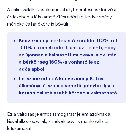
A mikrovállalkozások munkahelyteremtési ösztönzése
érdekében a létszámbővítési adóalap-kedvezmény
mértéke és hatóköre is bővült:
Kedvezmény mértéke:
A korábbi
100%-ról
150%-ra emelkedett
, ami azt jelenti, hogy
az újonnan alkalmazott munkavállalók után
a bérköltség 150%-a vonható le az
adóalapból.
Létszámkorlát:
A kedvezmény
10 fős
állományi létszámig vehető igénybe
, így a
korábbinál szélesebb körben alkalmazható.
Ez a változás jelentős támogatást jelent azoknak a
kisvállalkozásoknak, amelyek bővítik munkavállalói
létszámukat.