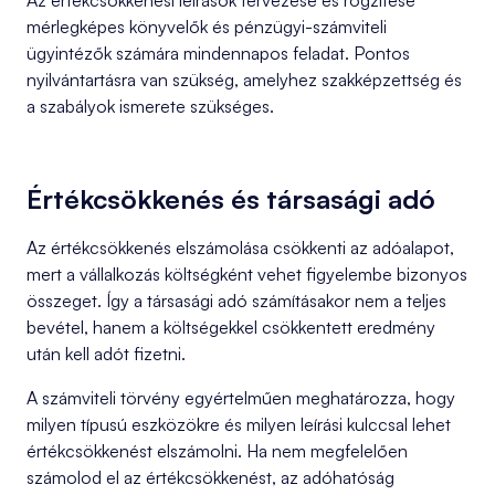
Az értékcsökkenési leírások tervezése és rögzítése
mérlegképes könyvelők és pénzügyi-számviteli
ügyintézők számára mindennapos feladat. Pontos
nyilvántartásra van szükség, amelyhez szakképzettség és
a szabályok ismerete szükséges.
Értékcsökkenés és társasági adó
Az értékcsökkenés elszámolása csökkenti az adóalapot,
mert a vállalkozás költségként vehet figyelembe bizonyos
összeget. Így a társasági adó számításakor nem a teljes
bevétel, hanem a költségekkel csökkentett eredmény
után kell adót fizetni.
A számviteli törvény egyértelműen meghatározza, hogy
milyen típusú eszközökre és milyen leírási kulccsal lehet
értékcsökkenést elszámolni. Ha nem megfelelően
számolod el az értékcsökkenést, az adóhatóság