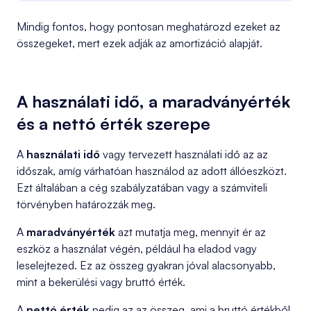
Mindig fontos, hogy pontosan meghatározd ezeket az
összegeket, mert ezek adják az amortizáció alapját.
A használati idő, a maradványérték
és a nettó érték szerepe
A
használati idő
vagy tervezett használati idő az az
időszak, amíg várhatóan használod az adott állóeszközt.
Ezt általában a cég szabályzatában vagy a számviteli
törvényben határozzák meg.
A
maradványérték
azt mutatja meg, mennyit ér az
eszköz a használat végén, például ha eladod vagy
leselejtezed. Ez az összeg gyakran jóval alacsonyabb,
mint a bekerülési vagy bruttó érték.
A
nettó érték
pedig az az összeg, ami a bruttó értékből