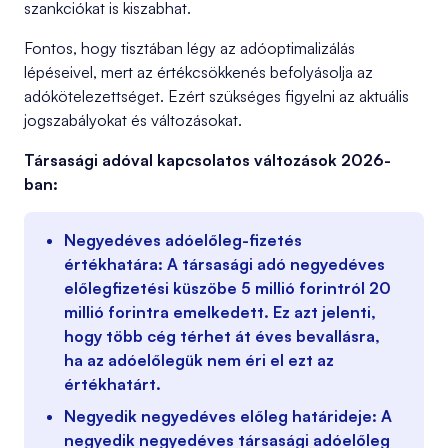
szankciókat is kiszabhat.
Fontos, hogy tisztában légy az adóoptimalizálás
lépéseivel, mert az értékcsökkenés befolyásolja az
adókötelezettséget. Ezért szükséges figyelni az aktuális
jogszabályokat és változásokat.
Társasági adóval kapcsolatos változások 2026-
ban:
Negyedéves adóelőleg-fizetés
értékhatára:
A társasági adó negyedéves
előlegfizetési küszöbe
5 millió forintról 20
millió forintra emelkedett
. Ez azt jelenti,
hogy több cég térhet át éves bevallásra,
ha az adóelőlegük nem éri el ezt az
értékhatárt.
Negyedik negyedéves előleg határideje:
A
negyedik negyedéves társasági adóelőleg