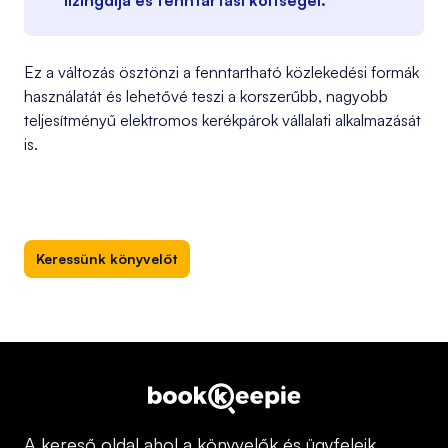
lízingdíja és fenntartási költségei.
Ez a változás ösztönzi a fenntartható közlekedési formák
használatát és lehetővé teszi a korszerűbb, nagyobb
teljesítményű elektromos kerékpárok vállalati alkalmazását
is.
Keressünk könyvelőt
A kereső oldal ahol a könyvelők és ügyfeleik