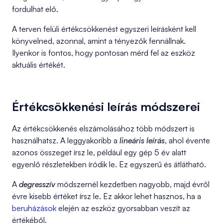
fordulhat elő.
A terven felüli értékcsökkenést egyszeri leírásként kell
könyvelned, azonnal, amint a tényezők fennállnak.
Ilyenkor is fontos, hogy pontosan mérd fel az eszköz
aktuális értékét.
Értékcsökkenési leírás módszerei
Az értékcsökkenés elszámolásához több módszert is
használhatsz. A leggyakoribb a
lineáris leírás
, ahol évente
azonos összeget írsz le, például egy gép 5 év alatt
egyenlő részletekben íródik le. Ez egyszerű és átlátható.
A
degresszív
módszernél kezdetben nagyobb, majd évről
évre kisebb értéket írsz le. Ez akkor lehet hasznos, ha a
beruházások
elején az eszköz gyorsabban veszít az
értékéből.