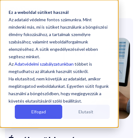

Ez a weboldal sütiket használ
Az adataid védelme fontos számunkra. Mint
Blog
/
Értékcsökkenés, amortizáció
(Könyvelés)
mindenki más, mi is sütiket használunk a böngészési
élmény fokozásához, a tartalmak személyre
szabásához, valamint weboldalforgalmunk
elemzéséhez. A sütik engedélyezésével ebben
segítesz minket.
Az
Adatvédelmi szabályzatunkban
többet is
megtudhatsz az általunk használt sütikről.
Ha elutasítod, nem követjük az adataidat, amikor
meglátogatod weboldalunkat. Egyetlen sütit fogunk
használni a böngésződben, hogy megjegyezzük a
követés elutasításáról szóló beállítást.
Elfogad
Elutasít
Könyvelés