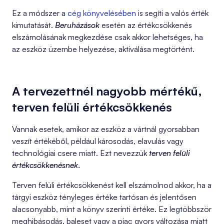
Ez a módszer a
cég könyvelésében
is segíti a valós érték
kimutatását.
Beruházások
esetén az értékcsökkenés
elszámolásának megkezdése csak akkor lehetséges, ha
az eszköz üzembe helyezése, aktiválása megtörtént.
A tervezettnél nagyobb mértékű,
terven felüli értékcsökkenés
Vannak esetek, amikor az eszköz a vártnál gyorsabban
veszít értékéből, például károsodás, elavulás vagy
technológiai csere miatt. Ezt nevezzük
terven felüli
értékcsökkenésnek
.
Terven felüli értékcsökkenést kell elszámolnod akkor, ha a
tárgyi eszköz tényleges értéke tartósan és jelentősen
alacsonyabb, mint a könyv szerinti értéke. Ez legtöbbször
meghibásodás, baleset vagy a piac gyors változása miatt