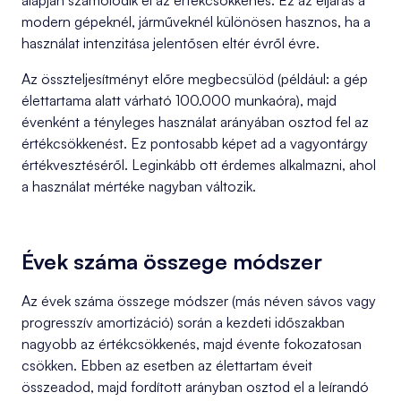
alapján számolódik el az értékcsökkenés. Ez az eljárás a
modern gépeknél, járműveknél különösen hasznos, ha a
használat intenzitása jelentősen eltér évről évre.
Az összteljesítményt előre megbecsülöd (például: a gép
élettartama alatt várható 100.000 munkaóra), majd
évenként a tényleges használat arányában osztod fel az
értékcsökkenést. Ez pontosabb képet ad a vagyontárgy
értékvesztéséről. Leginkább ott érdemes alkalmazni, ahol
a használat mértéke nagyban változik.
Évek száma összege módszer
Az évek száma összege módszer (más néven sávos vagy
progresszív amortizáció) során a kezdeti időszakban
nagyobb az értékcsökkenés, majd évente fokozatosan
csökken. Ebben az esetben az élettartam éveit
összeadod, majd fordított arányban osztod el a leírandó