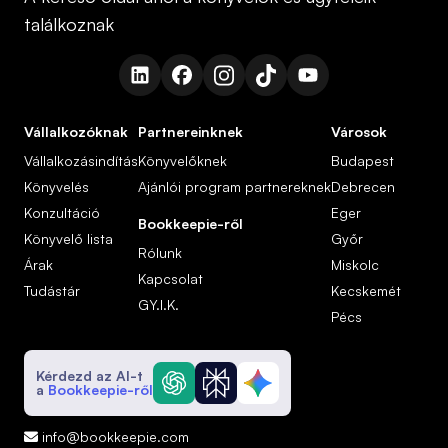
találkoznak
Vállalkozóknak
Partnereinknek
Városok
Vállalkozásindítás
Könyvelőknek
Budapest
Könyvelés
Ajánlói program partnereknek
Debrecen
Konzultáció
Eger
Bookkeepie-ről
Könyvelő lista
Győr
Rólunk
Árak
Miskolc
Kapcsolat
Tudástár
Kecskemét
GY.I.K.
Pécs
Kérdezd az AI-t
a
Bookkeepie-ről
info@bookkeepie.com
