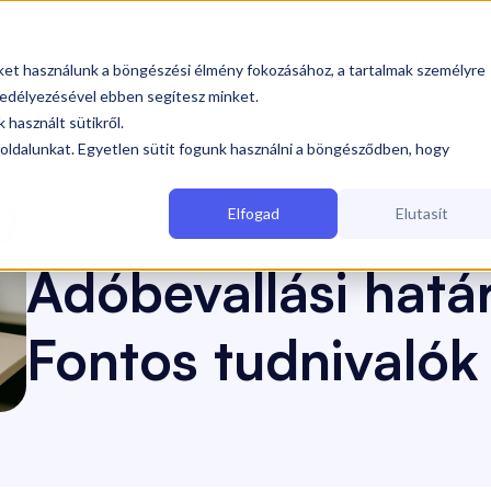
olgáltatásaink
Iparágak
Árak
Tudástár


iket használunk a böngészési élmény fokozásához, a tartalmak személyre
edélyezésével ebben segítesz minket.
 használt sütikről.
oldalunkat. Egyetlen sütit fogunk használni a böngésződben, hogy
ntos tudnivalók és teendők
(Adózás)
Elfogad
Elutasít
Adózás
Adóbevallási hatá
Fontos tudnivalók