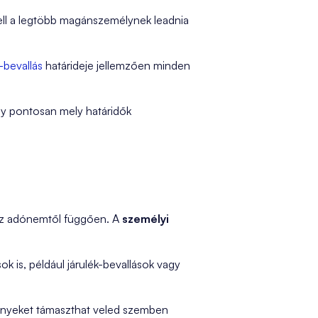
ell a legtöbb magánszemélynek leadnia
-bevallás
határideje jellemzően minden
ogy pontosan mely határidők
 az adónemtől függően. A
személyi
k is, például járulék-bevallások vagy
lményeket támaszthat veled szemben