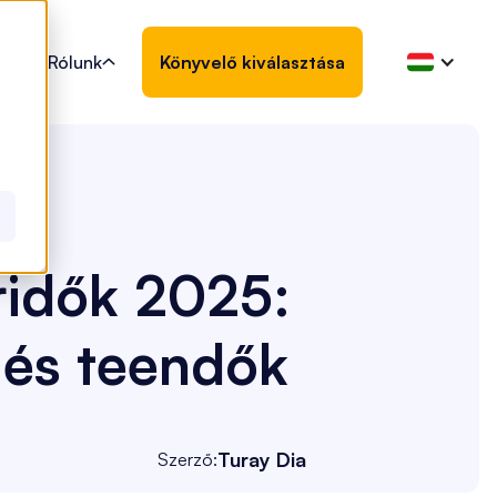
Rólunk
Könyvelő kiválasztása

ridők 2025:
 és teendők
Turay Dia
Szerző: