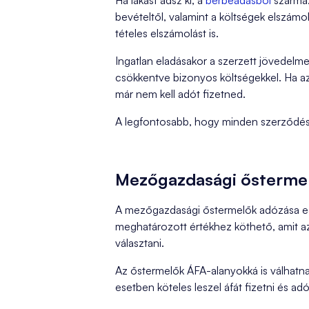
Ha lakást adsz ki, a
bérbeadásból
származ
bevételtől, valamint a költségek elszámo
tételes elszámolást is.
Ingatlan eladásakor a szerzett jövedelmet
csökkentve bizonyos költségekkel. Ha az
már nem kell adót fizetned.
A legfontosabb, hogy minden szerződés é
Mezőgazdasági őstermel
A mezőgazdasági őstermelők adózása eg
meghatározott értékhez köthető, amit az
választani.
Az őstermelők ÁFA-alanyokká is válhatnak
esetben köteles leszel áfát fizetni és ad