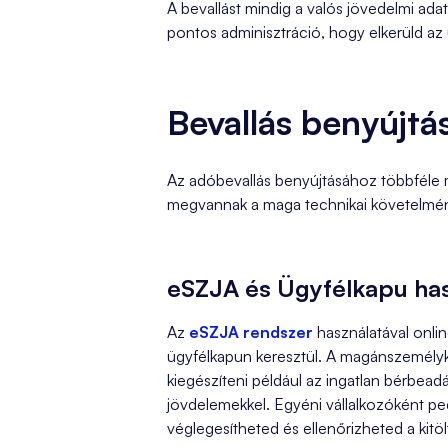
A bevallást mindig a valós jövedelmi adat
pontos adminisztráció, hogy elkerüld az 
Bevallás benyújtá
Az adóbevallás benyújtásához többféle m
megvannak a maga technikai követelmén
eSZJA és Ügyfélkapu ha
Az
eSZJA rendszer
használatával onlin
ügyfélkapun keresztül. A magánszemélyk
kiegészíteni például az ingatlan bérbead
jövdelemekkel. Egyéni vállalkozóként pe
véglegesítheted és ellenőrizheted a kitöl