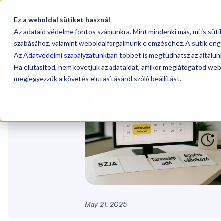
Ez a weboldal sütiket használ
Sz
Vállalkozóknak
Könyvelőknek
Az adataid védelme fontos számunkra. Mint mindenki más, mi is süt
szabásához, valamint weboldalforgalmunk elemzéséhez. A sütik eng
Az
Adatvédelmi szabályzatunkban
többet is megtudhatsz az általunk
Ha elutasítod, nem követjük az adataidat, amikor meglátogatod web
Blog
/
Adóbevallási határidők 2025: Fo
megjegyezzük a követés elutasításáról szóló beállítást.
May 21, 2025