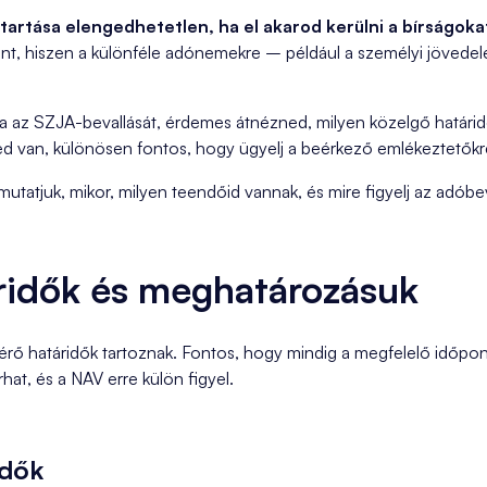
etartása elengedhetetlen, ha el akarod kerülni a bírságo
nt, hiszen a különféle adónemekre – például a személyi jövedel
 az SZJA-bevallását, érdemes átnézned, milyen közelgő határid
 van, különösen fontos, hogy ügyelj a beérkező emlékeztetőkre 
atjuk, mikor, milyen teendőid vannak, és mire figyelj az adóbeva
áridők és meghatározásuk
érő határidők tartoznak. Fontos, hogy mindig a megfelelő időpon
at, és a NAV erre külön figyel.
idők