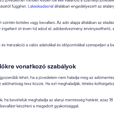
ó jövedelmet minden évben be kell vallanod a személyi jövede
lásától függhet.
Lakáskiadásnál
általában engedélyezett az átalány
 szintén köteles vagy bevallani. Az adó alapja általában az eladás
 ingatlant öt éven túl adod el, adókedvezmény érvényesíthető, s
s tranzakció a valós adatokkal és időpontokkal szerepeljen a be
őkre vonatkozó szabályok
yszerűbb lehet, ha a jövedelem nem haladja meg az adómentes s
 adóhatóság tesz közzé. Ha ezt meghaladják, tételes költségelsz
, ha bevételük meghaladja az alanyi mentesség határát, azaz 18 
óbevallást készíteni a megadott gyakorisággal.