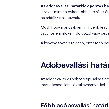
Az adóbevallási határidők pontos b
időszak minden évben több adózót is éri
határidők vonatkoznak.
Most, hogy már csaknem mindenki leadta
vagy, őstermelőként dolgozol vagy céged
A következőkben röviden, érthetően bemut
Adóbevallási hat
Az adóbevallás különböző típusaihoz elt
mert a késedelem következményekkel járh
Főbb adóbevallási határ