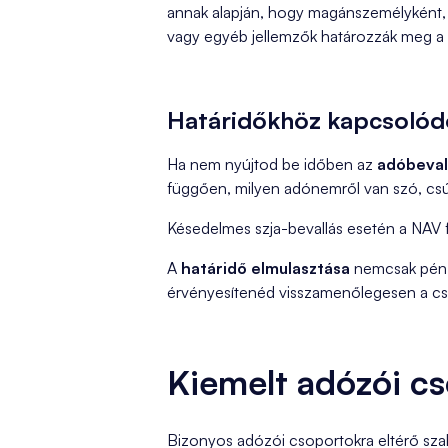
annak alapján, hogy magánszemélyként, e
vagy egyéb jellemzők határozzák meg a b
Határidőkhöz kapcsoló
Ha nem nyújtod be időben az
adóbeval
függően, milyen adónemről van szó, csús
Késedelmes szja-bevallás esetén a NAV fel
A
határidő elmulasztása
nemcsak pénzb
érvényesítenéd visszamenőlegesen a csal
Kiemelt adózói cs
Bizonyos adózói csoportokra eltérő szab