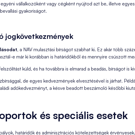
gyéni vállalkozóként vagy cégként nyújtod azt be, illetve egye
evallási gyakoriságot.
dó jogkövetkezmények
lásodat
, a NAV mulasztási bírságot szabhat ki. Ez akár több százez
ztál-e már ki korábban is határidőkből és mennyire csúszott meg
szólítást küld, és ha továbbra is elmarad a beadás, bírságot is ki
írsággal, de egyes kedvezmények elvesztésével is járhat. Példá
ádi adókedvezményt, a késve beadott beszámoló későbbi kiutalás
oportok és speciális esetek
ályok, határidők és adminisztrációs kötelezettségek érvényesek.