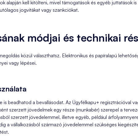
ok alapján kell kitölteni, mivel támogatások és egyéb juttatások i
utólagos jogvitákat vagy szankciókat.
sának módjai és technikai rés
egoldás közül választhatsz. Elektronikus és papíralapú lehetősé
yei vagy lépései.
sználata
e is beadhatod a bevallásodat. Az Ügyfélkapu+ regisztrációval v
ént szerzett jövedelmek egy része (munkabér) szerepel a terve
ásból szerzett jövedelemmel, illetve egyéb, például árfolyamnyere
dig a vállalkozásból származó jövedelemmel szükséges kiegészíten
tést.