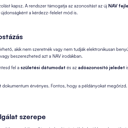
zolást kapsz. A rendszer támogatja az azonosítást az új
NAV fejl
i újdonságként a kérdezz-felelet mód is.
ostázás
rhető, akik nem szeretnék vagy nem tudják elektronikusan beny
e vagy beszerezheted azt a NAV irodákban.
üntesd fel a
születési dátumodat
és az
adóazonosító jeledet
i
ott dokumentum érvényes. Fontos, hogy a példányokat megőrizd. 
lgálat szerepe