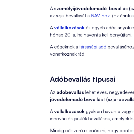
A
személyijövedelemadó-bevallás (sz
az szja-bevallását a
NAV-hoz
. (Ez érinti 
A
vállalkozások
és egyéb adóalanyok más
hónap 20-a, ha havonta kell benyújtani.
A cégeknek a
társasági adó
bevallásához 
vonatkoznak rád.
Adóbevallás típusai
Az
adóbevallás
lehet éves, negyedéves 
jövedelemadó bevallást (szja-bevall
A
vállalkozások
gyakran havonta vagy ne
innovációs járulék bevallások, amelyek k
Mindig célszerű ellenőrizni, hogy ponto