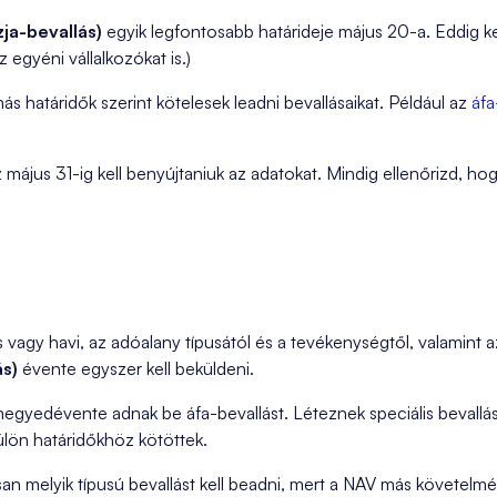
ja-bevallás)
egyik legfontosabb határideje május 20-a. Eddig k
az egyéni vállalkozókat is.)
 határidők szerint kötelesek leadni bevallásaikat. Például az
áfa
május 31-ig kell benyújtaniuk az adatokat. Mindig ellenőrizd, h
vagy havi, az adóalany típusától és a tevékenységtől, valamint
ás)
évente egyszer kell beküldeni.
gyedévente adnak be áfa-bevallást. Léteznek speciális bevalláso
ülön határidőkhöz kötöttek.
san melyik típusú bevallást kell beadni, mert a NAV más követe