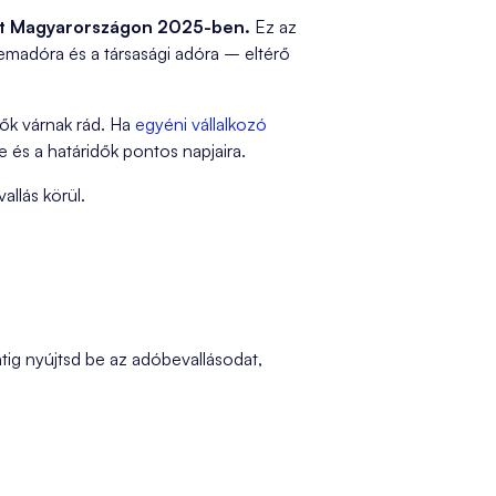
kat Magyarországon 2025-ben.
Ez az
emadóra és a társasági adóra – eltérő
ők várnak rád. Ha
egyéni vállalkozó
és a határidők pontos napjaira.
llás körül.
tig nyújtsd be az adóbevallásodat,