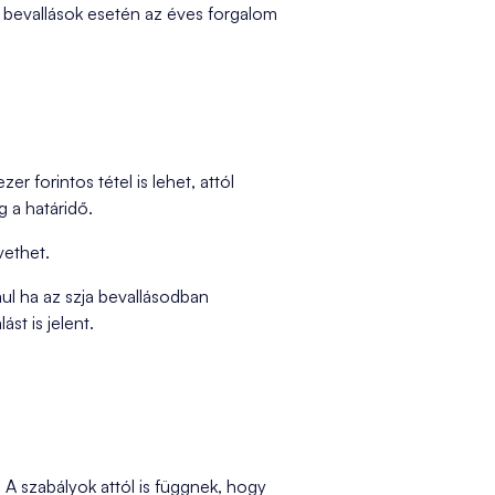
s bevallások esetén az éves forgalom
er forintos tétel is lehet, attól
 a határidő.
vethet.
ul ha az szja bevallásodban
t is jelent.
 A szabályok attól is függnek, hogy