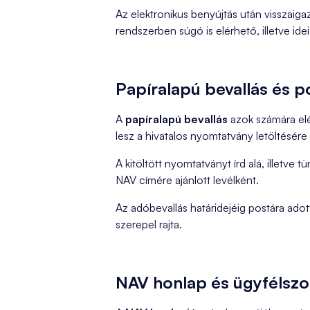
Az elektronikus benyújtás után visszaiga
rendszerben súgó is elérhető, illetve ide
Papíralapú bevallás és p
A
papíralapú bevallás
azok számára elé
lesz a hivatalos nyomtatvány letöltésér
A kitöltött nyomtatványt írd alá, illetve t
NAV címére ajánlott levélként.
Az adóbevallás határidejéig postára ad
szerepel rajta.
NAV honlap és ügyfélszo