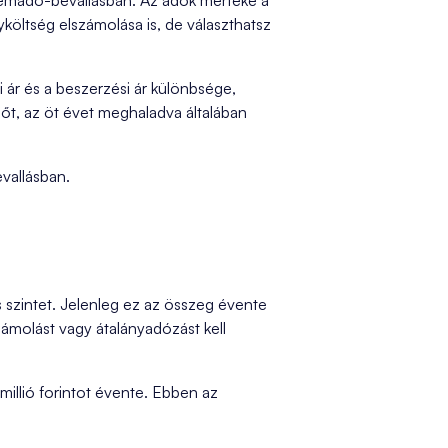
lemadó-bevallásban. Az adók mértéke a
költség elszámolása is, de választhatsz
i ár és a beszerzési ár különbsége,
őt, az öt évet meghaladva általában
vallásban.
zintet. Jelenleg ez az összeg évente
ámolást vagy átalányadózást kell
millió forintot évente. Ebben az