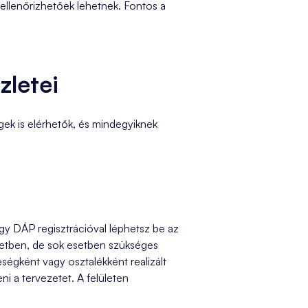
s ellenőrizhetőek lehetnek. Fontos a
zletei
gek is elérhetők, és mindegyiknek
agy DÁP regisztrációval léphetsz be az
zetben, de sok esetben szükséges
ségként vagy osztalékként realizált
i a tervezetet. A felületen