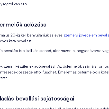
ységről van szó.
stermelők adózása
május 20-ig kell benyújtaniuk az éves
személyi jövedelem bevallá
ves kata bevallást.
fa bevallást is el kell készítened, akár havonta, negyedévente va
ok szerint készítenek adóbevallást. Az őstermelők számára font
ntességek összege ettől függhet. Emellett az őstermelők is kötel
árát.
ladás bevallási sajátosságai