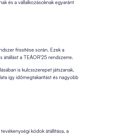
knak és a vállalkozásoknak egyaránt
szer frissítése során. Ezek a
es átállást a TEÁOR'25 rendszerre.
ásában is kulcsszerepet játszanak,
lata így időmegtakarítást és nagyobb
 tevékenységi kódok átállítása, a