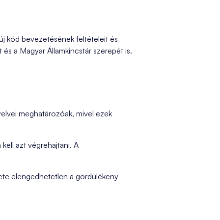
j kód bevezetésének feltételeit és
t és a Magyar Államkincstár szerepét is.
yelvei meghatározóak, mivel ezek
ell azt végrehajtani. A
merete elengedhetetlen a gördülékeny