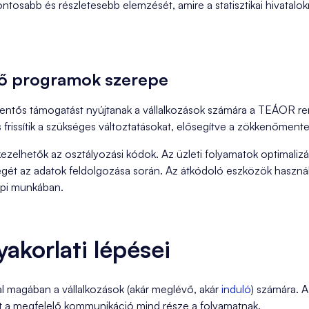
ontosabb és részletesebb elemzését, amire a statisztikai hivatalo
ső programok szerepe
ntős támogatást nyújtanak a vállalkozások számára a TEÁOR rend
frissítik a szükséges változtatásokat, elősegítve a zökkenőment
elhetők az osztályozási kódok. Az üzleti folyamatok optimalizál
égét az adatok feldolgozása során. Az átkódoló eszközök haszná
pi munkában.
akorlati lépései
l magában a vállalkozások (akár meglévő, akár
induló
) számára. A
amint a megfelelő kommunikáció mind része a folyamatnak.