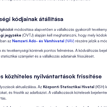
égi kódjainak átállítása
ségkódok
módosítása alapvetően a vállalkozás gyakorolt tevéke
égi jegyzéke
(ÖVTJ) alapján kell meghatározni, hogy mely kódok i
lában az
Nemzeti Adó- és Vámhivatal
(NAV)
részére jelzik a mód
k és tevékenységi körének pontos felmérése. A kódváltozás bejele
atisztikai számjelet és a vállalkozás adatainak frissülését.
és közhiteles nyilvántartások frissítése
ályozások aktualizálása. Az
Központi Statisztikai Hivatal
(KSH) k
at, és frissítik az adatbázist. A vállalkozások kötelesek bejelent
tás.