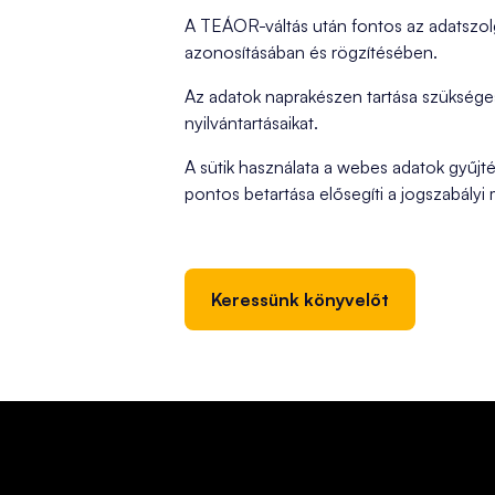
A TEÁOR-váltás után fontos az adatszolgál
azonosításában és rögzítésében.
Az adatok naprakészen tartása szükséges a
nyilvántartásaikat.
A sütik használata a webes adatok gyűjté
pontos betartása elősegíti a jogszabály
Keressünk könyvelőt