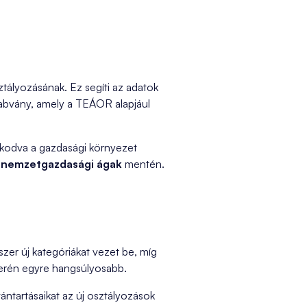
tályozásának. Ez segíti az adatok
abvány, amely a TEÁOR alapjául
azkodva a gazdasági környezet
ő
nemzetgazdasági ágak
mentén.
er új kategóriákat vezet be, míg
terén egyre hangsúlyosabb.
vántartásaikat az új osztályozások