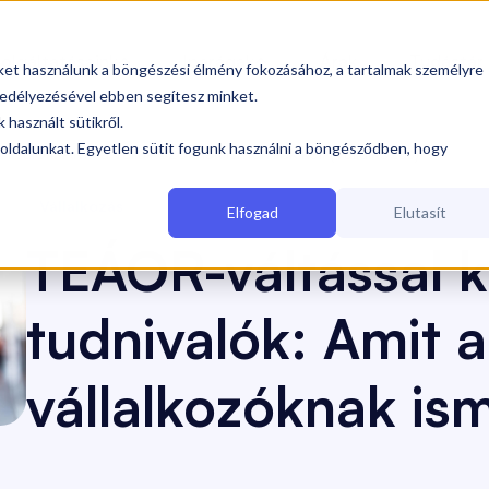
olgáltatásaink
Iparágak
Árak
Tudástár


iket használunk a böngészési élmény fokozásához, a tartalmak személyre
edélyezésével ebben segítesz minket.
 használt sütikről.
oldalunkat. Egyetlen sütit fogunk használni a böngésződben, hogy
valók: Amit a vállalkozóknak ismerniük kell
(Vállalkozás)
Vállalkozás
Elfogad
Elutasít
TEÁOR-váltással 
tudnivalók: Amit a
vállalkozóknak ism