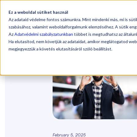
Ez a weboldal sütiket használ
Sz
Vállalkozóknak
Könyvelőknek
Az adataid védelme fontos számunkra. Mint mindenki más, mi is süt
szabásához, valamint weboldalforgalmunk elemzéséhez. A sütik eng
Az
Adatvédelmi szabályzatunkban
többet is megtudhatsz az általunk
Ha elutasítod, nem követjük az adataidat, amikor meglátogatod web
Blog
/
TEÁOR-váltással kapcsolatos tudni
megjegyezzük a követés elutasításáról szóló beállítást.
February 5, 2025