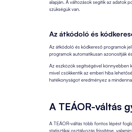
alapján. A változások segítik az adatok p
szükségük van.
Az átkódoló és kódkere
Az átkódoló és kódkereső programok jele
programok automatikusan azonosítják és 
Az eszközök segítségével könnyebben kez
mivel csökkentik az emberi hiba lehetős
hatékonyságot eredményez a mindenna
A TEÁOR-váltás gy
A TEÁOR-váltás több fontos lépést fogla
statisztikai osztályozás frissítése, val