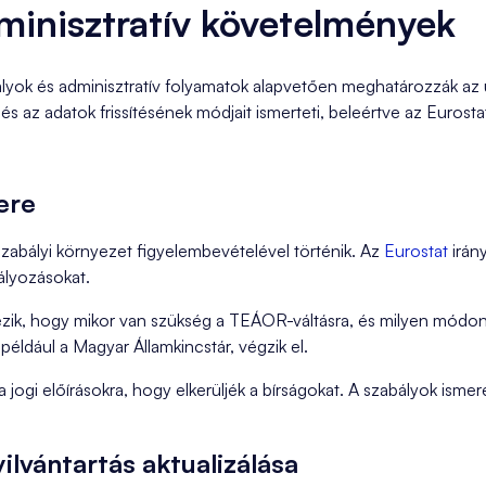
minisztratív követelmények
yok és adminisztratív folyamatok alapvetően meghatározzák az ú
 és az adatok frissítésének módjait ismerteti, beleértve az Eurosta
ere
zabályi környezet figyelembevételével történik. Az
Eurostat
irán
tályozásokat.
ik, hogy mikor van szükség a TEÁOR-váltásra, és milyen módon k
 például a Magyar Államkincstár, végzik el.
 a jogi előírásokra, hogy elkerüljék a bírságokat. A szabályok is
ilvántartás aktualizálása