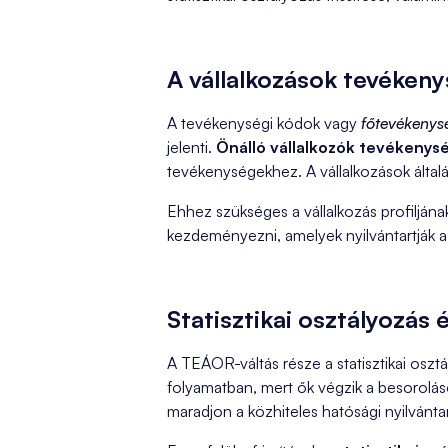
A vállalkozások tevékenys
A tevékenységi kódok vagy
főtevékeny
jelenti.
Önálló vállalkozók tevékenys
tevékenységekhez. A vállalkozások álta
Ehhez szükséges a vállalkozás profiljána
kezdeményezni, amelyek nyilvántartják a st
Statisztikai osztályozás 
A TEÁOR-váltás része a statisztikai oszt
folyamatban, mert ők végzik a besorolások
maradjon a közhiteles hatósági nyilvántar