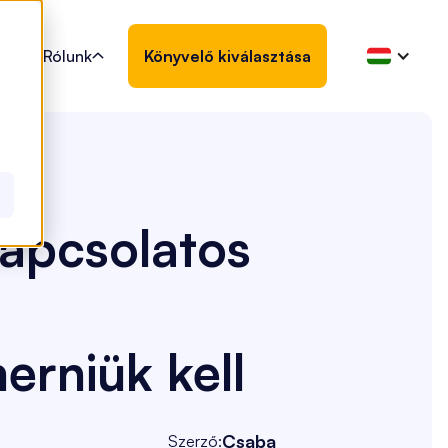
Rólunk
Könyvelő kiválasztása

kapcsolatos
erniük kell
Csaba
Szerző: