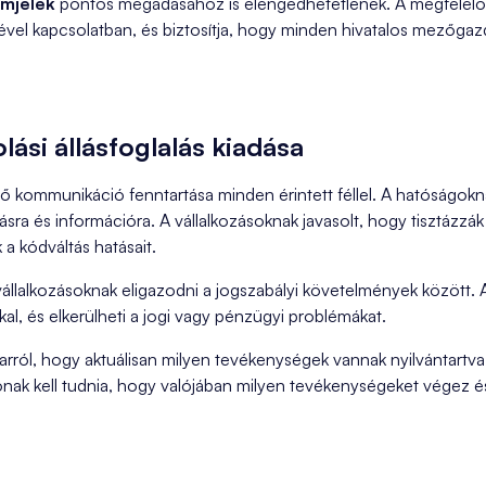
ámjelek
pontos megadásához is elengedhetetlenek. A megfelelő a
ével kapcsolatban, és biztosítja, hogy minden hivatalos mezőgazd
si állásfoglalás kiadása
 kommunikáció fenntartása minden érintett féllel. A hatóságokn
ra és információra. A vállalkozásoknak javasolt, hogy tisztázzák a
 kódváltás hatásait.
 vállalkozásoknak eligazodni a jogszabályi követelmények között. 
al, és elkerülheti a jogi vagy pénzügyi problémákat.
i arról, hogy aktuálisan milyen tevékenységek vannak nyilvántartv
ak kell tudnia, hogy valójában milyen tevékenységeket végez és ha