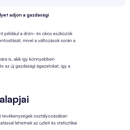
elyet adjon a gazdasági
int például a drón- és okos eszközök
ontosítását, mivel a változások során a
ára is, akik így könnyebben
s az új gazdasági ágazatokat, így a
alapjai
gi tevékenységek osztályozásában
sal lehetnek az üzleti és statisztikai