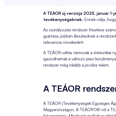
A TEÁOR új verziója 2025. január 1-j
tevékenységeknek.
Ennek célja, hogy
Az osztályozási rendszer frissítése szám
gyártása, jobban illeszkednek a rendszerh
relevancia növekedett.
A TEÁOR-váltás nemcsak a statisztikai n
igazodhatnak a változó piaci körülménye
rendszer még inkább a jövőbe tekint.
A TEÁOR rendszer 
A TEÁOR (Tevékenységek Egységes Ágaza
Magyarországon. A TEÁOR'08-ról a TEÁOR'
folyamatokra. Mindezek mellett az átkód