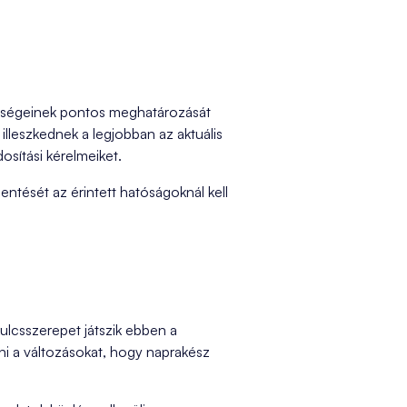
nységeinek pontos meghatározását
lleszkednek a legjobban az aktuális
osítási kérelmeiket.
ntését az érintett hatóságoknál kell
ulcsszerepet játszik ebben a
eni a változásokat, hogy naprakész