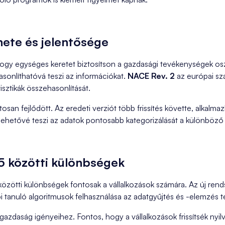
ete és jelentősége
hogy egységes keretet biztosítson a gazdasági tevékenységek osz
asonlíthatóvá teszi az információkat.
NACE Rev. 2
az európai sz
isztikák összehasonlítását.
osan fejlődött. Az eredeti verziót több frissítés követte, alkalm
 lehetővé teszi az adatok pontosabb kategorizálását a különböz
 közötti különbségek
tti különbségek fontosak a vállalkozások számára. Az új rendsz
 tanuló algoritmusok felhasználása az adatgyűjtés és -elemzés 
gazdaság igényeihez. Fontos, hogy a vállalkozások frissítsék nyil