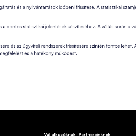
tatás és a nyilvántartások időbeni frissítése. A statisztikai számj
 pontos statisztikai jelentések készítéséhez. A váltás során a váll
sére és az ügyviteli rendszerek frissítésére szintén fontos lehet.
i megfelelést és a hatékony működést.
Vállalkozóknak
Partnereinknek