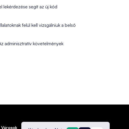
el lekérdezése segít az új kód
alatoknak felül kell vizsgálniuk a belső
 Az adminisztratív követelmények
Városok