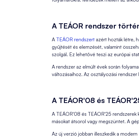
A TEÁOR rendszer történ
A
TEÁOR rendszert
azért hozták létre, 
gyűjtését és elemzését, valamint összeh
szolgál. Ez lehetővé teszi az európai stat
A rendszer az elmúlt évek során folyamat
változásaihoz. Az osztályozási rendszer
A TEÁOR'08 és TEÁOR'25
A TEÁOR'08 és TEÁOR'25 rendszerek közö
másokat átsorol vagy megszüntet. A gépi
Az új verzió jobban illeszkedik a modern 