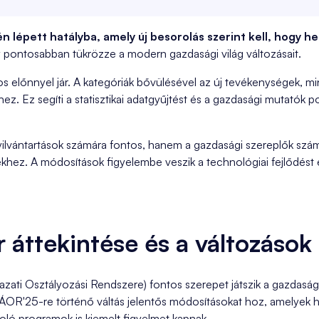
én lépett hatályba, amely új besorolás szerint kell, hogy h
 pontosabban tükrözze a modern gazdasági világ változásait.
os előnnyel jár. A kategóriák bővülésével az új tevékenységek, m
ez. Ez segíti a statisztikai adatgyűjtést és a gazdasági mutatók p
yilvántartások számára fontos, hanem a gazdasági szereplők szám
khez. A módosítások figyelembe veszik a technológiai fejlődést é
áttekintése és a változások 
ti Osztályozási Rendszere) fontos szerepet játszik a gazdasá
25-re történő váltás jelentős módosításokat hoz, amelyek hatás
oló programok is kiemelt figyelmet kapnak.