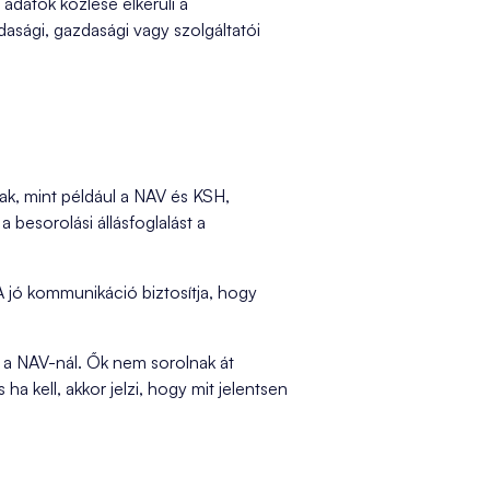
datok közlése elkerüli a
asági, gazdasági vagy szolgáltatói
ak, mint például a NAV és KSH,
 besorolási állásfoglalást a
A jó kommunikáció biztosítja, hogy
a a NAV-nál. Ők nem sorolnak át
 kell, akkor jelzi, hogy mit jelentsen