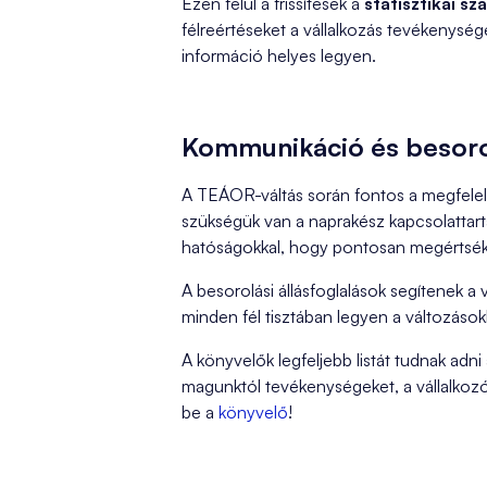
Ezen felül a frissítések a
statisztikai sz
félreértéseket a vállalkozás tevékenység
információ helyes legyen.
Kommunikáció és besorolá
A TEÁOR-váltás során fontos a megfelelő
szükségük van a naprakész kapcsolattartás
hatóságokkal, hogy pontosan megértsék a
A besorolási állásfoglalások segítenek a
minden fél tisztában legyen a változásokk
A könyvelők legfeljebb listát tudnak adn
magunktól tevékenységeket, a vállalkozón
be a
könyvelő
!