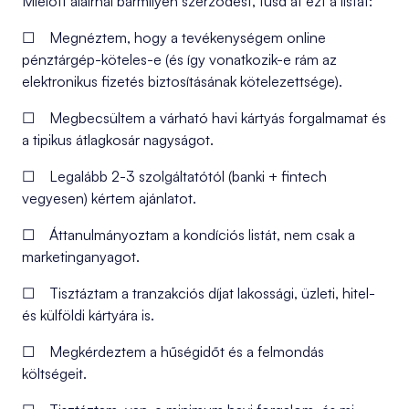
Mielőtt aláírnál bármilyen szerződést, fusd át ezt a listát:
☐ Megnéztem, hogy a tevékenységem online
pénztárgép-köteles-e (és így vonatkozik-e rám az
elektronikus fizetés biztosításának kötelezettsége).
☐ Megbecsültem a várható havi kártyás forgalmamat és
a tipikus átlagkosár nagyságot.
☐ Legalább 2-3 szolgáltatótól (banki + fintech
vegyesen) kértem ajánlatot.
☐ Áttanulmányoztam a kondíciós listát, nem csak a
marketinganyagot.
☐ Tisztáztam a tranzakciós díjat lakossági, üzleti, hitel-
és külföldi kártyára is.
☐ Megkérdeztem a hűségidőt és a felmondás
költségeit.