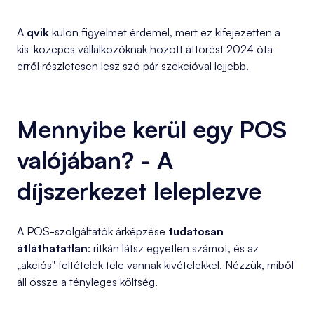
A
qvik
külön figyelmet érdemel, mert ez kifejezetten a
kis-közepes vállalkozóknak hozott áttörést 2024 óta -
erről részletesen lesz szó pár szekcióval lejjebb.
Mennyibe kerül egy POS
valójában? - A
díjszerkezet leleplezve
A POS-szolgáltatók árképzése
tudatosan
átláthatatlan
: ritkán látsz egyetlen számot, és az
„akciós" feltételek tele vannak kivételekkel. Nézzük, miből
áll össze a tényleges költség.