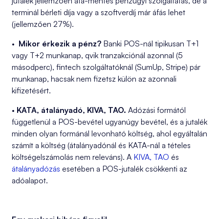
jutalék jellemzően áfa-mentes pénzügyi szolgáltatás, de a
terminál bérleti díja vagy a szoftverdíj már áfás lehet
(jellemzően 27%).
•
Mikor érkezik a pénz?
Banki POS-nál tipikusan T+1
vagy T+2 munkanap, qvik tranzakciónál azonnal (5
másodperc), fintech szolgáltatóknál (SumUp, Stripe) pár
munkanap, hacsak nem fizetsz külön az azonnali
kifizetésért.
•
KATA, átalányadó, KIVA, TAO.
Adózási formától
függetlenül a POS-bevétel ugyanúgy bevétel, és a jutalék
minden olyan formánál levonható költség, ahol egyáltalán
számít a költség (átalányadónál és KATA-nál a tételes
költségelszámolás nem releváns). A
KIVA, TAO
és
átalányadózás
esetében a POS-jutalék csökkenti az
adóalapot.