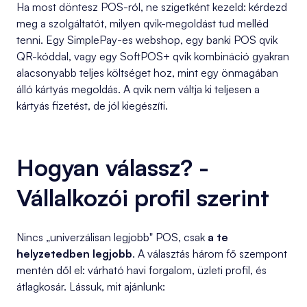
Ha most döntesz POS-ról, ne szigetként kezeld: kérdezd
meg a szolgáltatót, milyen qvik-megoldást tud melléd
tenni. Egy SimplePay-es webshop, egy banki POS qvik
QR-kóddal, vagy egy SoftPOS+ qvik kombináció gyakran
alacsonyabb teljes költséget hoz, mint egy önmagában
álló kártyás megoldás. A qvik nem váltja ki teljesen a
kártyás fizetést, de jól kiegészíti.
Hogyan válassz? -
Vállalkozói profil szerint
Nincs „univerzálisan legjobb" POS, csak
a te
helyzetedben legjobb
. A választás három fő szempont
mentén dől el: várható havi forgalom, üzleti profil, és
átlagkosár. Lássuk, mit ajánlunk: