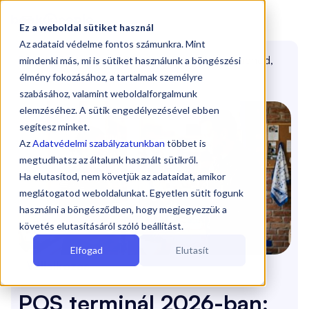

Ez a weboldal sütiket használ
Az adataid védelme fontos számunkra. Mint
Blog
/
POS terminál 2026-ban: Ezt érdemes tudnod,
mindenki más, mi is sütiket használunk a böngészési
mielőtt szerződsz
(Vállalkozás)
élmény fokozásához, a tartalmak személyre
szabásához, valamint weboldalforgalmunk
elemzéséhez. A sütik engedélyezésével ebben
segítesz minket.
Az
Adatvédelmi szabályzatunkban
többet is
megtudhatsz az általunk használt sütikről.
Ha elutasítod, nem követjük az adataidat, amikor
meglátogatod weboldalunkat. Egyetlen sütit fogunk
használni a böngésződben, hogy megjegyezzük a
követés elutasításáról szóló beállítást.
Elfogad
Elutasít
Vállalkozás
POS terminál 2026-ban: