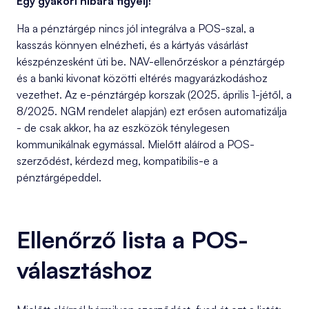
Egy gyakori hibára figyelj!
Ha a pénztárgép nincs jól integrálva a POS-szal, a
kasszás könnyen elnézheti, és a kártyás vásárlást
készpénzesként üti be. NAV-ellenőrzéskor a pénztárgép
és a banki kivonat közötti eltérés magyarázkodáshoz
vezethet. Az e-pénztárgép korszak (2025. április 1-jétől, a
8/2025. NGM rendelet alapján) ezt erősen automatizálja
- de csak akkor, ha az eszközök ténylegesen
kommunikálnak egymással. Mielőtt aláírod a POS-
szerződést, kérdezd meg, kompatibilis-e a
pénztárgépeddel.
Ellenőrző lista a POS-
választáshoz