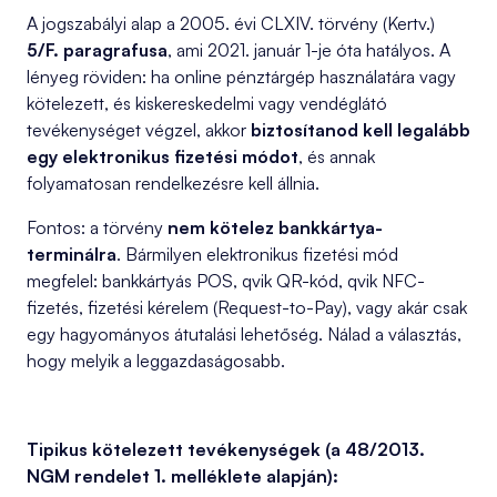
A jogszabályi alap a 2005. évi CLXIV. törvény (Kertv.)
5/F. paragrafusa
, ami 2021. január 1-je óta hatályos. A
lényeg röviden: ha online pénztárgép használatára vagy
kötelezett, és kiskereskedelmi vagy vendéglátó
tevékenységet végzel, akkor
biztosítanod kell legalább
egy elektronikus fizetési módot
, és annak
folyamatosan rendelkezésre kell állnia.
Fontos: a törvény
nem kötelez bankkártya-
terminálra
. Bármilyen elektronikus fizetési mód
megfelel: bankkártyás POS, qvik QR-kód, qvik NFC-
fizetés, fizetési kérelem (Request-to-Pay), vagy akár csak
egy hagyományos átutalási lehetőség. Nálad a választás,
hogy melyik a leggazdaságosabb.
Tipikus kötelezett tevékenységek (a 48/2013.
NGM rendelet 1. melléklete alapján):