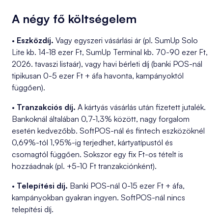
A négy fő költségelem
•
Eszközdíj.
Vagy egyszeri vásárlási ár (pl. SumUp Solo
Lite kb. 14-18 ezer Ft, SumUp Terminal kb. 70-90 ezer Ft,
2026. tavaszi listaár), vagy havi bérleti díj (banki POS-nál
tipikusan 0-5 ezer Ft + áfa havonta, kampányoktól
függően).
•
Tranzakciós díj.
A kártyás vásárlás után fizetett jutalék.
Bankoknál általában 0,7-1,3% között, nagy forgalom
esetén kedvezőbb. SoftPOS-nál és fintech eszközöknél
0,69%-tól 1,95%-ig terjedhet, kártyatípustól és
csomagtól függően. Sokszor egy fix Ft-os tételt is
hozzáadnak (pl. +5-10 Ft tranzakciónként).
•
Telepítési díj.
Banki POS-nál 0-15 ezer Ft + áfa,
kampányokban gyakran ingyen. SoftPOS-nál nincs
telepítési díj.