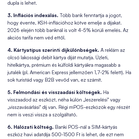
dupla is lehet.
3. Inflációs indexálás.
Több bank fenntartja a jogot,
hogy évente, KSH-inflációhoz kötve emelje a díjakat.
2026 elején több banknál is volt 4-5% körüli emelés. Az
akciós tarifa nem véd ettől.
4. Kártyatípus szerinti díjkülönbségek.
A reklám az
olcsó lakossági debit kártya díját mutatja. Üzleti,
hitelkártya, prémium és külföldi kártyákra magasabb a
jutalék (pl. American Express jellemzően 1,7-2% felett). Ha
sok turistád vagy B2B vevőd van, ez számít.
5. Felmondási és visszaadási költségek.
Ha
visszaadod az eszközt, néha külön „leszerelési" vagy
„visszavásárlási" díj van. Régi mPOS-eszközök egy részét
nem is veszi vissza a szolgáltató.
6. Hálózati költség.
Banki POS-nál a SIM-kártyás
eszköz havi adatdíja 500-1500 Ft is lehet, de ezt nem