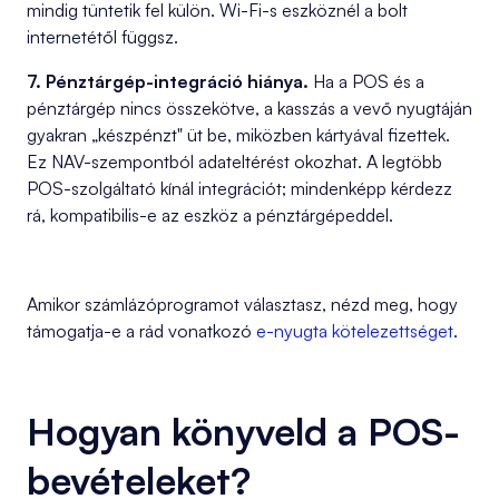
mindig tüntetik fel külön. Wi-Fi-s eszköznél a bolt
internetétől függsz.
7. Pénztárgép-integráció hiánya.
Ha a POS és a
pénztárgép nincs összekötve, a kasszás a vevő nyugtáján
gyakran „készpénzt" üt be, miközben kártyával fizettek.
Ez NAV-szempontból adateltérést okozhat. A legtöbb
POS-szolgáltató kínál integrációt; mindenképp kérdezz
rá, kompatibilis-e az eszköz a pénztárgépeddel.
Amikor számlázóprogramot választasz, nézd meg, hogy
támogatja-e a rád vonatkozó
e-nyugta kötelezettséget
.
Hogyan könyveld a POS-
bevételeket?