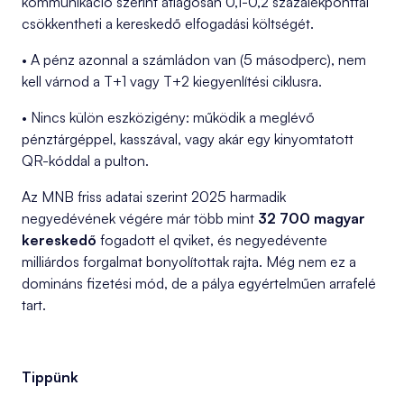
kommunikáció szerint átlagosan 0,1-0,2 százalékponttal
csökkentheti a kereskedő elfogadási költségét.
• A pénz azonnal a számládon van (5 másodperc), nem
kell várnod a T+1 vagy T+2 kiegyenlítési ciklusra.
• Nincs külön eszközigény: működik a meglévő
pénztárgéppel, kasszával, vagy akár egy kinyomtatott
QR-kóddal a pulton.
Az MNB friss adatai szerint 2025 harmadik
negyedévének végére már több mint
32 700 magyar
kereskedő
fogadott el qviket, és negyedévente
milliárdos forgalmat bonyolítottak rajta. Még nem ez a
domináns fizetési mód, de a pálya egyértelműen arrafelé
tart.
Tippünk