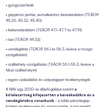
• gyógyszertárak
• gépjármű-javítás, autóalkatrész-kereskedelem (TEÁOR
45.20, 45.32, 45.40)
• kiskereskedelem (TEÁOR 47.1-47.7 és 47.91)
• taxi (TEÁOR 49.32)
• vendéglátás (TEÁOR 56.1 és 56.3, kivéve a mozgó
szolgáltatást)
• szálláshely-szolgáltatás (TEÁOR 55.1-55.3, kivéve a
falusi szálláshelyet)
• egyes szabadidős és szépségipari tevékenységek
A NAV egy 2020-as állásfoglalása szerint
a
kötelezettség kifejezetten a kereskedőkre és a
vendéglátókra vonatkozik
- a többi pénztárgép-
köteles tevékenység (pl. gyógyszertár, autószerelő)