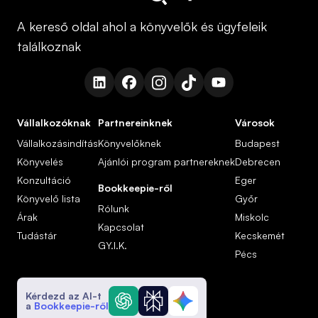
A kereső oldal ahol a könyvelők és ügyfeleik
találkoznak
Vállalkozóknak
Partnereinknek
Városok
Vállalkozásindítás
Könyvelőknek
Budapest
Könyvelés
Ajánlói program partnereknek
Debrecen
Konzultáció
Eger
Bookkeepie-ről
Könyvelő lista
Győr
Rólunk
Árak
Miskolc
Kapcsolat
Tudástár
Kecskemét
GY.I.K.
Pécs
Kérdezd az AI-t
a
Bookkeepie-ről