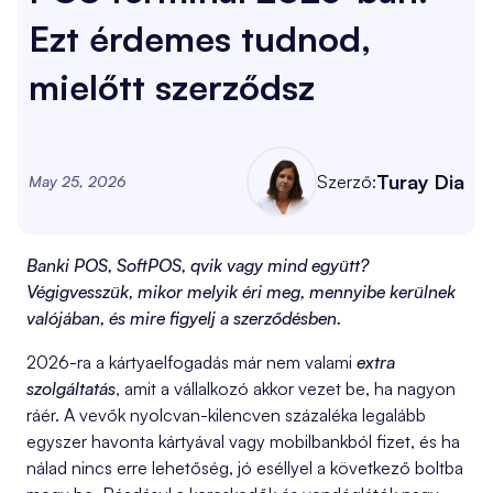
Ezt érdemes tudnod,
mielőtt szerződsz
Turay Dia
Szerző:
May 25, 2026
Banki POS, SoftPOS, qvik vagy mind együtt?
Végigvesszük, mikor melyik éri meg, mennyibe kerülnek
valójában, és mire figyelj a szerződésben.
2026-ra a kártyaelfogadás már nem valami
extra
szolgáltatás
, amit a vállalkozó akkor vezet be, ha nagyon
ráér. A vevők nyolcvan-kilencven százaléka legalább
egyszer havonta kártyával vagy mobilbankból fizet, és ha
nálad nincs erre lehetőség, jó eséllyel a következő boltba