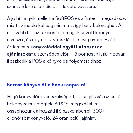
szánsz időre a kondíciós listák átolvasására.
A jó hír: a qvik mellett a SoftPOS és a fintech megoldások
miatt az induló költség minimális, így bárki belevághat. A
rosszabb hír: az „akciós" csomagok között könnyű
elveszni, és egy rossz választás 1-3 évig nyom. Ezért
érdemes
a könyvelőddel együtt átnézni az
ajánlatokat
a szerződés előtt - ő pontosan látja, hogyan
illeszkedik a POS a könyvelési folyamataidhoz.
Keress könyvelőt a Bookkeepie-n!
Ha jó könyvelőre van szükséged, aki segít kiválasztani és
bekönyvelni a megfelelő POS-megoldást, mi
összehozunk a hozzád illő szakemberrel. 300+
ellenőrzött könyvelő, 24 órán belüli ajánlat.