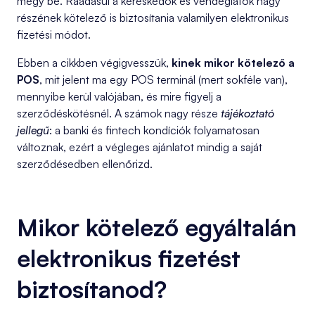
megy be. Ráadásul a kereskedők és vendéglátók nagy
részének kötelező is biztosítania valamilyen elektronikus
fizetési módot.
Ebben a cikkben végigvesszük,
kinek mikor kötelező a
POS
, mit jelent ma egy POS terminál (mert sokféle van),
mennyibe kerül valójában, és mire figyelj a
szerződéskötésnél. A számok nagy része
tájékoztató
jellegű
: a banki és fintech kondíciók folyamatosan
változnak, ezért a végleges ajánlatot mindig a saját
szerződésedben ellenőrizd.
Mikor kötelező egyáltalán
elektronikus fizetést
biztosítanod?