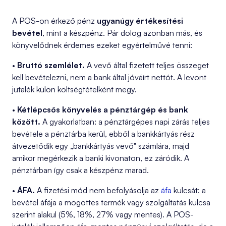
A POS-on érkező pénz
ugyanúgy értékesítési
bevétel
, mint a készpénz. Pár dolog azonban más, és
könyvelődnek érdemes ezeket egyértelművé tenni:
•
Bruttó szemlélet.
A vevő által fizetett teljes összeget
kell bevételezni, nem a bank által jóváírt nettót. A levont
jutalék külön költségtételként megy.
•
Kétlépcsős könyvelés a pénztárgép és bank
között.
A gyakorlatban: a pénztárgépes napi zárás teljes
bevétele a pénztárba kerül, ebből a bankkártyás rész
átvezetődik egy „bankkártyás vevő" számlára, majd
amikor megérkezik a banki kivonaton, ez záródik. A
pénztárban így csak a készpénz marad.
•
ÁFA.
A fizetési mód nem befolyásolja az
áfa
kulcsát: a
bevétel áfája a mögöttes termék vagy szolgáltatás kulcsa
szerint alakul (5%, 18%, 27% vagy mentes). A POS-