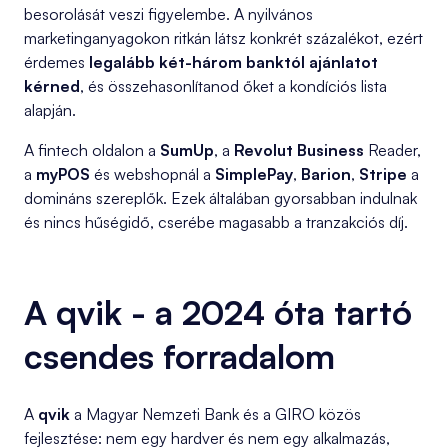
besorolását veszi figyelembe. A nyilvános
marketinganyagokon ritkán látsz konkrét százalékot, ezért
érdemes
legalább két-három banktól ajánlatot
kérned
, és összehasonlítanod őket a kondíciós lista
alapján.
A fintech oldalon a
SumUp
, a
Revolut Business
Reader,
a
myPOS
és webshopnál a
SimplePay
,
Barion
,
Stripe
a
domináns szereplők. Ezek általában gyorsabban indulnak
és nincs hűségidő, cserébe magasabb a tranzakciós díj.
A qvik - a 2024 óta tartó
csendes forradalom
A
qvik
a Magyar Nemzeti Bank és a GIRO közös
fejlesztése: nem egy hardver és nem egy alkalmazás,