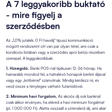
A 7 leggyakoribb buktató
- mire figyelj a
szerződésben
Az „1,0% jutalék, 0 Ft havidíj" típusú kommunikáció
mögött rendszerint ott van pár olyan tétel, ami csak a
kondíciós listában vagy a szerződés apró betűs részében
szerepel. A leggyakoribbak:
1. Hűségidő.
Banki POS-nál tipikusan 12-36 hónap. Ha
hamarabb mondod fel, a hátralévő hónapok bérleti díjával
vagy egy „kötbérrel" számolnak. Mindig kérdezz rá, és
vesd össze a tényleges várható futamidővel.
2. Minimum havi forgalom.
Az akciós díj sok banknál
csak akkor érvényes, ha eléred a havi minimum forgalmat
(pl. 1 000 000 Ft). Alatta visszaáll a sztenderd díj, ami akár