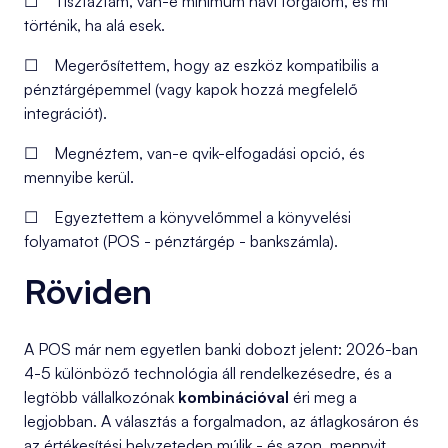
☐ Tisztáztam, van-e minimum havi forgalom, és mi
történik, ha alá esek.
☐ Megerősítettem, hogy az eszköz kompatibilis a
pénztárgépemmel (vagy kapok hozzá megfelelő
integrációt).
☐ Megnéztem, van-e qvik-elfogadási opció, és
mennyibe kerül.
☐ Egyeztettem a könyvelőmmel a könyvelési
folyamatot (POS - pénztárgép - bankszámla).
Röviden
A POS már nem egyetlen banki dobozt jelent: 2026-ban
4-5 különböző technológia áll rendelkezésedre, és a
legtöbb vállalkozónak
kombinációval
éri meg a
legjobban. A választás a forgalmadon, az átlagkosáron és
az értékesítési helyzeteden múlik - és azon, mennyit