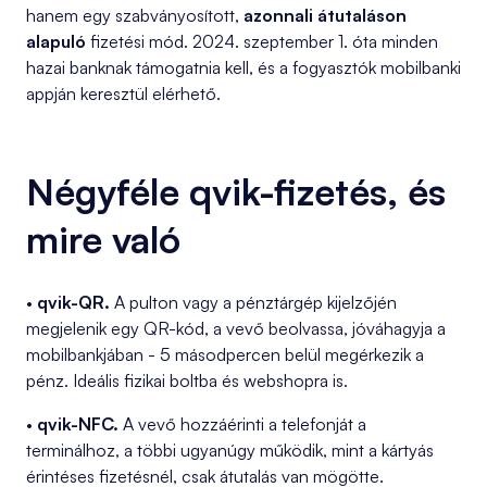
hanem egy szabványosított,
azonnali átutaláson
alapuló
fizetési mód. 2024. szeptember 1. óta minden
hazai banknak támogatnia kell, és a fogyasztók mobilbanki
appján keresztül elérhető.
Négyféle qvik-fizetés, és
mire való
•
qvik-QR.
A pulton vagy a pénztárgép kijelzőjén
megjelenik egy QR-kód, a vevő beolvassa, jóváhagyja a
mobilbankjában - 5 másodpercen belül megérkezik a
pénz. Ideális fizikai boltba és webshopra is.
•
qvik-NFC.
A vevő hozzáérinti a telefonját a
terminálhoz, a többi ugyanúgy működik, mint a kártyás
érintéses fizetésnél, csak átutalás van mögötte.