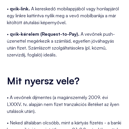
•
qvik-link.
A kereskedő mobilappjából vagy honlapjáról
egy linkre kattintva nyílik meg a vevő mobilbankja a már
kitöltött átutalási képernyővel.
•
qvik-kérelem (Request-to-Pay).
A vevőnek push-
üzenettel megérkezik a számlád, egyetlen jóváhagyás
után fizet. Számlázott szolgáltatásokra (pl. közmű,
szervizdíj, foglaló) ideális.
Mit nyersz vele?
• A vevőnek díjmentes (a magánszemély 2009. évi
LXXXV. tv. alapján nem fizet tranzakciós illetéket az ilyen
utalások után).
• Neked általában olcsóbb, mint a kártyás fizetés - a banki