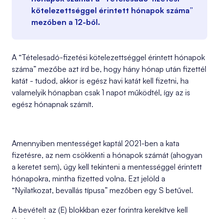
kötelezettséggel érintett hónapok száma”
mezőben a 12-ből.
A “Tételesadó-fizetési kötelezettséggel érintett hónapok
száma” mezőbe azt írd be, hogy hány hónap után fizettél
katát - tudod, akkor is egész havi katát kell fizetni, ha
valamelyik hónapban csak 1 napot működtél, így az is
egész hónapnak számít.
Amennyiben mentességet kaptál 2021-ben a kata
fizetésre, az nem csökkenti a hónapok számát (ahogyan
a keretet sem), úgy kell tekinteni a mentességgel érintett
hónapokra, mintha fizetted volna. Ezt jelöld a
“Nyilatkozat, bevallás típusa” mezőben egy S betűvel.
A bevételt az (E) blokkban ezer forintra kerekítve kell