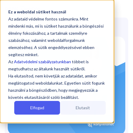

Ez a weboldal sütiket használ
Az adataid védelme fontos számunkra. Mint
Blog
/
Kata bevallás 2022
(KATA)
mindenki más, mi is sütiket használunk a böngészési
élmény fokozásához, a tartalmak személyre
szabásához, valamint weboldalforgalmunk
elemzéséhez. A sütik engedélyezésével ebben
segítesz minket.
Az
Adatvédelmi szabályzatunkban
többet is
megtudhatsz az általunk használt sütikről.
Ha elutasítod, nem követjük az adataidat, amikor
meglátogatod weboldalunkat. Egyetlen sütit fogunk
használni a böngésződben, hogy megjegyezzük a
követés elutasításáról szóló beállítást.
Elfogad
Elutasít