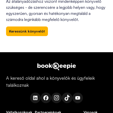
Az átalányadózáshoz viszont mindenképpen könyvelő
szükséges - de szerencsére a legjobb helyen vagy, hogy
egyszerűen, gyorsan és hatékonyan megtaláld a
számodra leginkább megfelelő könyvelőt.
Keressünk könyvelőt
A kereső oldal ahol a könyvelők és ügyfeleik
találkoznak
Vállalkozóknak
Partnereinknek
Városok