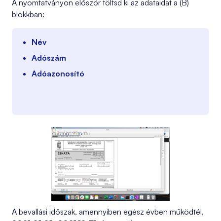
A nyomtatványon először töltsd ki az adataidat a (B)
blokkban:
Név
Adószám
Adóazonosító
A bevallási időszak, amennyiben egész évben működtél,