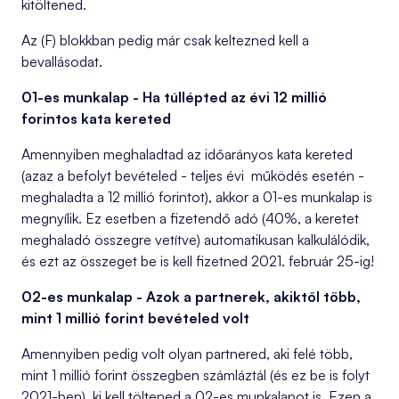
kitöltened.
Az (F) blokkban pedig már csak keltezned kell a
bevallásodat.
01-es munkalap - Ha túllépted az évi 12 millió
forintos kata kereted
Amennyiben meghaladtad az időarányos kata kereted
(azaz a befolyt bevételed - teljes évi működés esetén -
meghaladta a 12 millió forintot), akkor a 01-es munkalap is
megnyílik. Ez esetben a fizetendő adó (40%, a keretet
meghaladó összegre vetítve) automatikusan kalkulálódik,
és ezt az összeget be is kell fizetned 2021. február 25-ig!
02-es munkalap - Azok a partnerek, akiktől több,
mint 1 millió forint bevételed volt
Amennyiben pedig volt olyan partnered, aki felé több,
mint 1 millió forint összegben számláztál (és ez be is folyt
2021-ben), ki kell töltened a 02-es munkalapot is. Ezen a