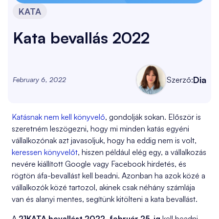
KATA
Kata bevallás 2022
Dia
Szerző:
February 6, 2022
Katásnak nem kell könyvelő
, gondolják sokan. Először is
szeretném leszögezni, hogy mi minden katás egyéni
vállalkozónak azt javasoljuk, hogy ha eddig nem is volt,
keressen könyvelőt
, hiszen például elég egy, a vállalkozás
nevére kiállított Google vagy Facebook hirdetés, és
rögtön áfa-bevallást kell beadni. Azonban ha azok közé a
vállalkozók közé tartozol, akinek csak néhány számlája
van és alanyi mentes, segítünk kitölteni a kata bevallást.
A
21KATA bevallást 2022. február 25-ig
kell beadni