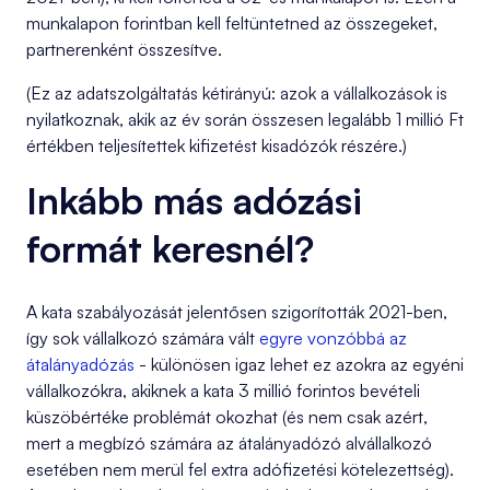
munkalapon forintban kell feltüntetned az összegeket,
partnerenként összesítve.
(Ez az adatszolgáltatás kétirányú: azok a vállalkozások is
nyilatkoznak, akik az év során összesen legalább 1 millió Ft
értékben teljesítettek kifizetést kisadózók részére.)
Inkább más adózási
formát keresnél?
A kata szabályozását jelentősen szigorították 2021-ben,
így sok vállalkozó számára vált
egyre vonzóbbá az
átalányadózás
- különösen igaz lehet ez azokra az egyéni
vállalkozókra, akiknek a kata 3 millió forintos bevételi
küszöbértéke problémát okozhat (és nem csak azért,
mert a megbízó számára az átalányadózó alvállalkozó
esetében nem merül fel extra adófizetési kötelezettség).