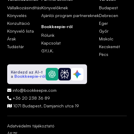
Vállalkozásindítás
Könyvelőknek
Budapest
Könyvelés
Ajánlói program partnereknek
Debrecen
Konzultáció
Eger
Bookkeepie-ről
Könyvelő lista
Győr
Rólunk
Árak
Miskolc
Kapcsolat
Tudástár
Kecskemét
GY.I.K.
Pécs
Kérdezd az AI-t
a
Bookkeepie-ről
info@bookkeepie.com

+36 20 238 36 89

1071 Budapest, Damjanich utca 19

Adatvédelmi tájékoztató
ÁSZF