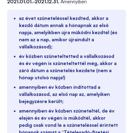
2021.01.01.-2021.12.31.
Amennyiben
az évet szüneteléssel kezdted, akkor a
kezdő dátum annak a hónapnak az első
napja, amelyikben újra működni kezdtél (és
nem az a nap, amikor újraindult a
vállalkozásod);
év közben szüneteltetted a vállalkozásod
és év végén is szüneteltettél még, akkor a
záró dátum a szünetelés kezdete (nem a
hónap utolsó napja!)
amennyiben év közben indítottad a
vállalkozásod, az első nap az, amelyiken
bejegyzésre került;
amennyiben év közben szüneteltél, de év
elején és év végén is működtél, akkor
pedig csak vond le a szüneteléssel érintett
hónapok számát a “Tételesadó-fizetési