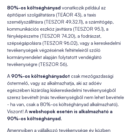
80%-os költséghányad
vonatkozik például az
építőipari szolgáltatásra (TEÁOR 43), a taxis
személyszállításra (TESZOR 49.32.11), a számítógép,
kommunikációs eszköz javításra (TESZOR 95.1), a
fényképészetre (TESZOR 74.20), a fodrászat,
szépségápolásra (TESZOR 96.02), vagy a kereskedelmi
tevékenységek végzésének feltételeiről szóló
kormányrendelet alapján folytatott vendéglátó
tevékenységre (TESZOR 56).
A
90%-os költséghányadot
csak mezőgazdasági
őstermelő, vagy az alkalmazhatja, aki az adóév
egészében kizárólag kiskereskedelmi tevékenységből
szerez bevételt (más tevékenységből nem lehet bevétele
- ha van, csak a 80%-os költséghányad alkalmazható).
Viszont! A
webshopok esetén is alkalmazható a
90%-os költséghányad
.
Amennyiben a vállalkozó tevékenysége év közben