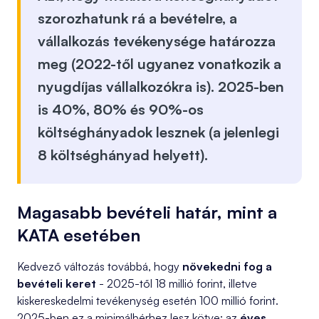
szorozhatunk rá a bevételre, a
vállalkozás tevékenysége határozza
meg (2022-től ugyanez vonatkozik a
nyugdíjas vállalkozókra is). 2025-ben
is
40%, 80% és 90%-os
költséghányadok
lesznek (a jelenlegi
8 költséghányad helyett).
Magasabb bevételi határ, mint a
KATA esetében
Kedvező változás továbbá, hogy
növekedni fog a
bevételi keret
- 2025-től 18 millió forint, illetve
kiskereskedelmi tevékenység esetén 100 millió forint.
2025-ben ez a minimálbérhez lesz kötve: az
éves