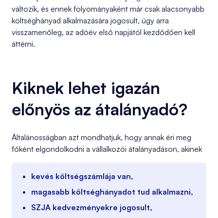
változik, és ennek folyományaként már csak alacsonyabb
költséghányad alkalmazására jogosult, úgy arra
visszamenőleg, az adóév első napjától kezdődően kell
áttérni.
Kiknek lehet igazán
előnyös az átalányadó?
Általánosságban azt mondhatjuk, hogy annak éri meg
főként elgondolkodni a vállalkozói átalányadáson, akinek
kevés költségszámlája van,
magasabb költséghányadot tud alkalmazni,
SZJA kedvezményekre jogosult,