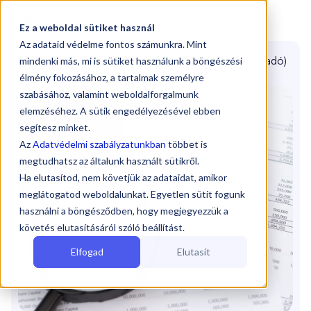

Ez a weboldal sütiket használ
Az adataid védelme fontos számunkra. Mint
Blog
/
Átalányadó KATA helyett? Segítünk!
(Átalányadó)
mindenki más, mi is sütiket használunk a böngészési
élmény fokozásához, a tartalmak személyre
szabásához, valamint weboldalforgalmunk
elemzéséhez. A sütik engedélyezésével ebben
segítesz minket.
Az
Adatvédelmi szabályzatunkban
többet is
megtudhatsz az általunk használt sütikről.
Ha elutasítod, nem követjük az adataidat, amikor
meglátogatod weboldalunkat. Egyetlen sütit fogunk
használni a böngésződben, hogy megjegyezzük a
követés elutasításáról szóló beállítást.
Elfogad
Elutasít