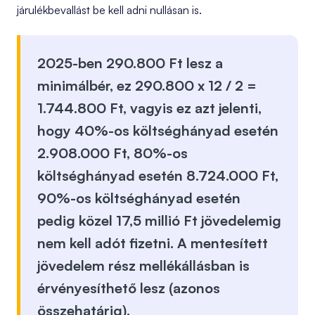
járulékbevallást be kell adni nullásan is.
2025-ben 290.800 Ft lesz a
minimálbér, ez 290.800 x 12 / 2 =
1.744.800 Ft, vagyis ez azt jelenti,
hogy 40%-os költséghányad esetén
2.908.000 Ft
, 80%-os
költséghányad esetén
8.724.000 Ft
,
90%-os költséghányad esetén
pedig közel
17,5 millió Ft jövedelemig
nem kell adót fizetni. A
mentesített
jövedelem rész mellékállásban is
érvényesíthető
lesz (azonos
összehatárig).