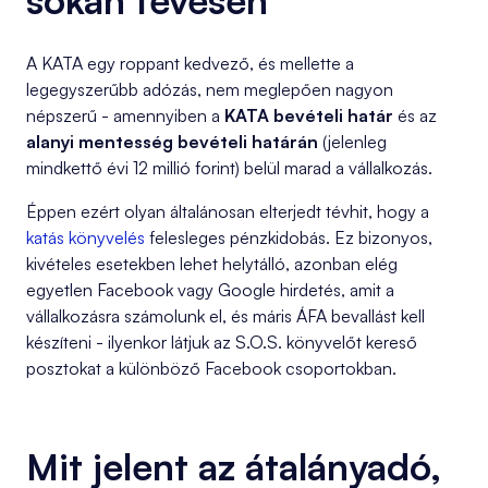
A KATA egy roppant kedvező, és mellette a
legegyszerűbb adózás, nem meglepően nagyon
népszerű - amennyiben a
KATA bevételi határ
és az
alanyi mentesség bevételi határán
(jelenleg
mindkettő évi 12 millió forint) belül marad a vállalkozás.
Éppen ezért olyan általánosan elterjedt tévhit, hogy a
katás könyvelés
felesleges pénzkidobás. Ez bizonyos,
kivételes esetekben lehet helytálló, azonban elég
egyetlen Facebook vagy Google hirdetés, amit a
vállalkozásra számolunk el, és máris ÁFA bevallást kell
készíteni - ilyenkor látjuk az S.O.S. könyvelőt kereső
posztokat a különböző Facebook csoportokban.
Mit jelent az átalányadó,