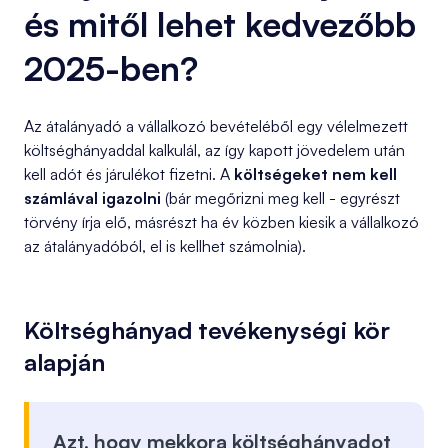
és mitől lehet kedvezőbb
2025-ben?
Az átalányadó a vállalkozó bevételéből egy vélelmezett
költséghányaddal kalkulál, az így kapott jövedelem után
kell adót és járulékot fizetni. A
költségeket nem kell
számlával igazolni
(bár megőrizni meg kell - egyrészt
törvény írja elő, másrészt ha év közben kiesik a vállalkozó
az átalányadóból, el is kellhet számolnia).
Költséghányad tevékenységi kör
alapján
Azt, hogy mekkora költséghányadot