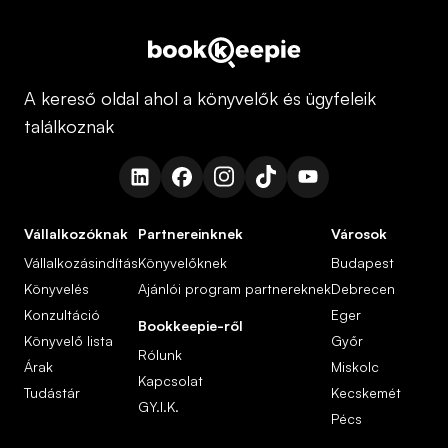
A kereső oldal ahol a könyvelők és ügyfeleik
találkoznak
Vállalkozóknak
Partnereinknek
Városok
Vállalkozásindítás
Könyvelőknek
Budapest
Könyvelés
Ajánlói program partnereknek
Debrecen
Konzultáció
Eger
Bookkeepie-ről
Könyvelő lista
Győr
Rólunk
Árak
Miskolc
Kapcsolat
Tudástár
Kecskemét
GY.I.K.
Pécs