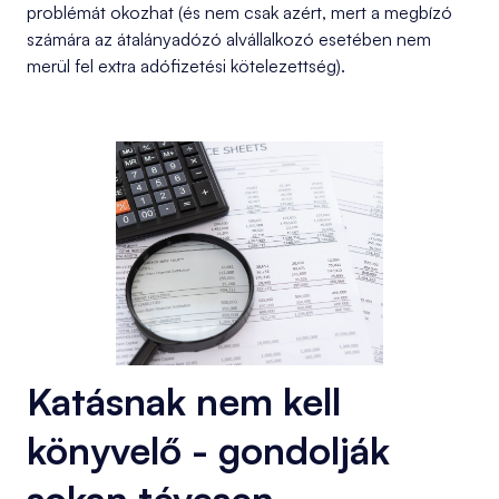
problémát okozhat (és nem csak azért, mert a megbízó
számára az átalányadózó alvállalkozó esetében nem
merül fel extra adófizetési kötelezettség).
Katásnak nem kell
könyvelő - gondolják
sokan tévesen