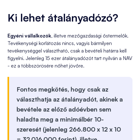
Ki lehet átalányadózó?
Egyéni vállalkozók
, illetve mezőgazdasági őstermelők.
Tevékenységi korlátozás nincs, vagyis bármilyen
tevékenységgel választható, csak a bevételi határra kell
figyelni. Jelenleg 15 ezer átalányadózót tart nyilván a NAV
- ez a többszörösére nőhet jövőre.
Fontos megkötés, hogy csak az
választhatja az átalányadót, akinek a
bevétele az előző adóévben sem
haladta meg a minimálbér 10-
szeresét (jelenleg 266.800 x 12 x 10
= 32.016.000 forint), illetve