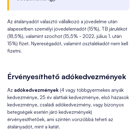
Az átalányadót választó vállalkozó a jövedelme után
alapesetben személyi jövedelemadót (15%), TB járulékot
(18,5%), valamint szochot (15,5% - 2022. július 1. után
15%) fizet. Nyereségadót, valamint osztalékadót nem kell
fizetni.
Érvényesíthető adókedvezmények
Az
adókedvezmények
(4 vagy többgyermekes anyák
kedvezménye, 25 év alattiak kedvezménye, első házasok
kedvezménye, családi adókedvezmény, vagy bizonyos
betegségek esetén járó kedvezmények)
érvényesíthetőek, ami szintén vonzóbbá teheti az
átalányadót, mint a katát.