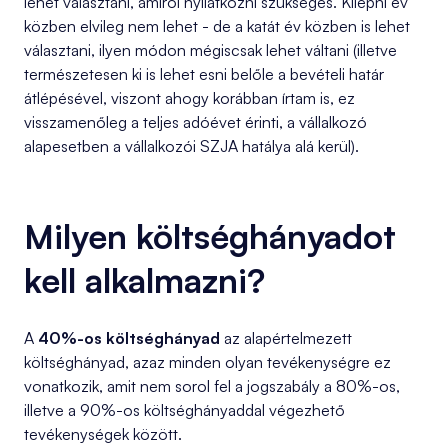
lehet választani, amiről nyilatkozni szükséges. Kilépni év
közben elvileg nem lehet - de a katát év közben is lehet
választani, ilyen módon mégiscsak lehet váltani (illetve
természetesen ki is lehet esni belőle a bevételi határ
átlépésével, viszont ahogy korábban írtam is, ez
visszamenőleg a teljes adóévet érinti, a vállalkozó
alapesetben a vállalkozói SZJA hatálya alá kerül).
Milyen költséghányadot
kell alkalmazni?
A
40%-os költséghányad
az alapértelmezett
költséghányad, azaz minden olyan tevékenységre ez
vonatkozik, amit nem sorol fel a jogszabály a 80%-os,
illetve a 90%-os költséghányaddal végezhető
tevékenységek között.