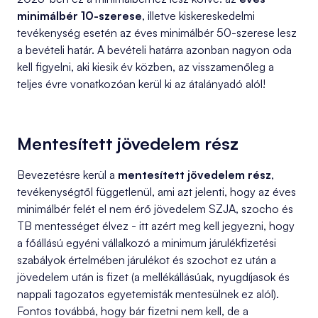
minimálbér 10-szerese
, illetve kiskereskedelmi
tevékenység esetén az éves minimálbér 50-szerese lesz
a bevételi határ. A bevételi határra azonban nagyon oda
kell figyelni, aki kiesik év közben, az visszamenőleg a
teljes évre vonatkozóan kerül ki az átalányadó alól!
Mentesített jövedelem rész
Bevezetésre kerül a
mentesített jövedelem rész
,
tevékenységtől függetlenül, ami azt jelenti, hogy az éves
minimálbér felét el nem érő jövedelem SZJA, szocho és
TB mentességet élvez - itt azért meg kell jegyezni, hogy
a főállású egyéni vállalkozó a minimum járulékfizetési
szabályok értelmében járulékot és szochot ez után a
jövedelem után is fizet (a mellékállásúak, nyugdíjasok és
nappali tagozatos egyetemisták mentesülnek ez alól).
Fontos továbbá, hogy bár fizetni nem kell, de a