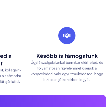

led a
Később is támogatunk
t
Ügyfélszolgálatunkat bármikor elérheted, és
folyamatosan figyelemmel kísérjük a
st, kollégáink
könyvelőddel való együttműködésed, hogy
k a számodra
biztosan jó kezekben legyél.
i ajánlattal.