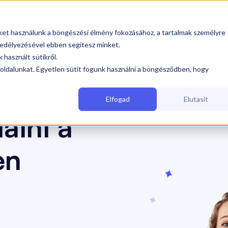
olgáltatásaink
Iparágak
Árak
Tudástár


iket használunk a böngészési élmény fokozásához, a tartalmak személyre
edélyezésével ebben segítesz minket.
 használt sütikről.
oldalunkat. Egyetlen sütit fogunk használni a böngésződben, hogy
Elfogad
Elutasít
álni a
en