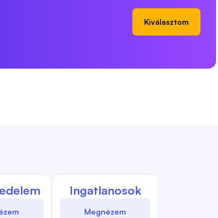
Kiválasztom
kedelem
Ingatlanosok
ézem
Megnézem