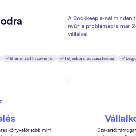
modra
A Bookkeepie-nél minden t
nyújt a problémádra már 24
vállalva!
Ellenőrzött szakértő
Teljeskörű asszisztencia
Legj



lés
Vállalk
tes könyvelőt több mint
Szakértői támogat