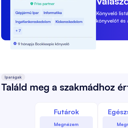
Válaszd
Könyvelő lis
könyvelőt és
Iparágak
Találd meg a szakmádhoz ér
Futárok
Egész
Megnézem
Meg