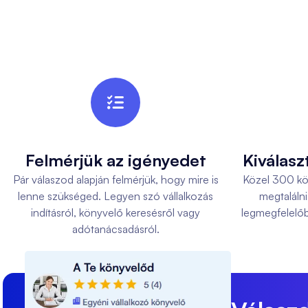

Felmérjük az igényedet
Kiválasz
Pár válaszod alapján felmérjük, hogy mire is
Közel 300 kön
lenne szükséged. Legyen szó vállalkozás
megtalálni
indításról, könyvelő keresésről vagy
legmegfelelőb
adótanácsadásról.