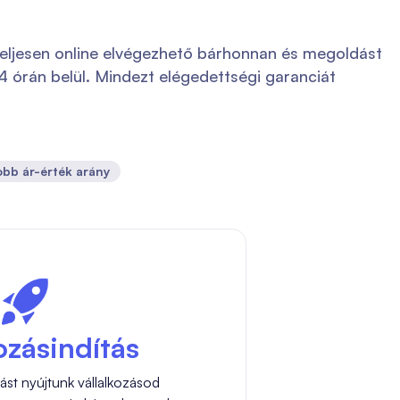
eljesen online elvégezhető bárhonnan és megoldást
 órán belül. Mindezt elégedettségi garanciát
obb ár-érték arány
ozásindítás
ást nyújtunk vállalkozásod