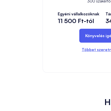
300 szakértő 
Egyéni vállalkozóknak
Tá
11 500 Ft-tól
3
Könyvelés ig
Többet szeretn
H