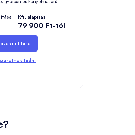
ne, gyorsan és kényelmesen!
dítása
Kft. alapítás
79 900 Ft-tól
kozás indítása
szeretnék tudni
e?