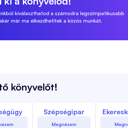
 ki a könyvelőd!
tánkból kiválaszthatod a számodra legszimpatikusabb
 akár már ma elkezdhetitek a közös munkát.
tő könyvelőt!
ségügy
Szépségipar
Ekeres
nézem
Megnézem
Megn