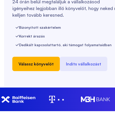
24 órán belül megtaláljuk a vállalkozásod
igényeihez legjobban illő könyvelőt, hogy neked
kelljen tovább keresned.
Bizonyított szakértelem

Korrekt árazás

Dedikált kapcsolattartó, aki támogat folyamataidban

Válassz könyvelőt
Indíts vállalkozást