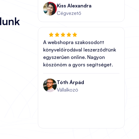
Kiss Alexandra
Cégvezető
lunk
A webshopra szakosodott
könyvelőirodával leszerződtünk
egyszerűen online. Nagyon
köszönöm a gyors segítséget.
Tóth Árpád
Vállalkozó