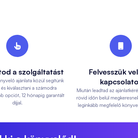


tod a szolgáltatást
Felvesszük ve
kapcsolato
yvelő ajánlata közül segítünk
 és kiválasztani a számodra
Miután leadtad az ajánlatkéré
b opciót, 12 hónapig garantált
rövid időn belül megkeresne
díjjal.
leginkább megfelelő könyvelő