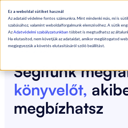
Ez a weboldal sütiket használ
Sz
Vállalkozóknak
Könyvelőknek
Az adataid védelme fontos számunkra. Mint mindenki más, mi is süt
szabásához, valamint weboldalforgalmunk elemzéséhez. A sütik eng
Az
Adatvédelmi szabályzatunkban
többet is megtudhatsz az általunk
Ha elutasítod, nem követjük az adataidat, amikor meglátogatod web
megjegyezzük a követés elutasításáról szóló beállítást.
Könyvelő keresés
🤞
Segítünk megtal
könyvelőt
,
akib
megbízhatsz