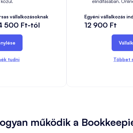
közül.
elindításában. Onli
rsas vállalkozásoknak
Egyéni vállalkozás in
4 500 Ft-tól
12 900 Ft
énylése
Vállal
ék tudni
Többet 
ogyan működik a Bookkeepi