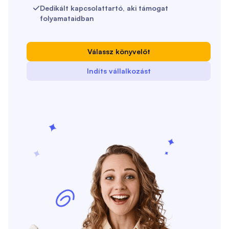
Dedikált kapcsolattartó, aki támogat

folyamataidban
Válassz könyvelőt
Indíts vállalkozást