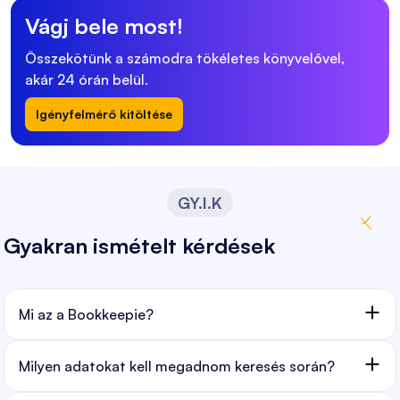
Vágj bele most!
Összekötünk a számodra tökéletes könyvelővel,
akár 24 órán belül.
Igényfelmérő kitöltése
GY.I.K
Gyakran ismételt kérdések
Mi az a Bookkeepie?
Milyen adatokat kell megadnom keresés során?