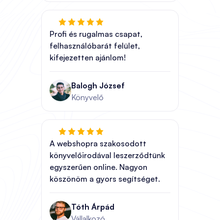
Profi és rugalmas csapat,
felhasználóbarát felület,
kifejezetten ajánlom!
Balogh József
Könyvelő
A webshopra szakosodott
könyvelőirodával leszerződtünk
egyszerűen online. Nagyon
köszönöm a gyors segítséget.
Tóth Árpád
Vállalkozó