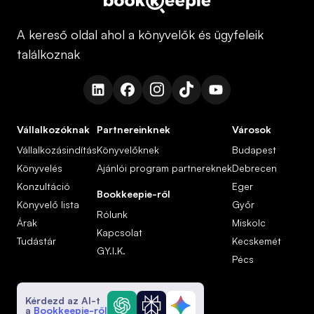
A kereső oldal ahol a könyvelők és ügyfeleik
találkoznak
Vállalkozóknak
Partnereinknek
Városok
Vállalkozásindítás
Könyvelőknek
Budapest
Könyvelés
Ajánlói program partnereknek
Debrecen
Konzultáció
Eger
Bookkeepie-ről
Könyvelő lista
Győr
Rólunk
Árak
Miskolc
Kapcsolat
Tudástár
Kecskemét
GY.I.K.
Pécs
Kérdezd az AI-t
a
Bookkeepie-ről