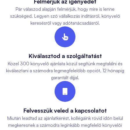
Felmérjük az igényedet
Pár válaszod alapján felmérjük, hogy mire is lenne
szükséged. Legyen szó vállalkozás indításról, könyvelő
keresésről vagy adótanácsadásról.

Kiválasztod a szolgáltatást
Közel 300 könyvelő ajánlata közül segítünk megtalálni és
kiválasztani a számodra legmegfelelőbb opciót, 12 hónapig
garantált díjjal.

Felvesszük veled a kapcsolatot
Miután leadtad az ajánlatkérést, kollégáink rövid időn belül
megkeresnek a számodra leginkább megfelelő könyvelői