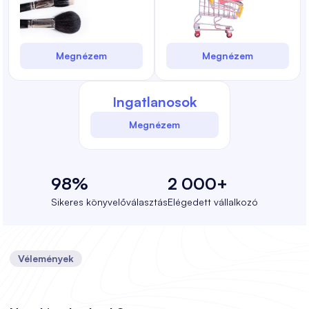
Megnézem
Megnézem
Ingatlanosok
Megnézem
98%
2 000+
Sikeres könyvelőválasztás
Elégedett vállalkozó
Vélemények