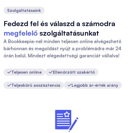
Szolgáltatásaink
Fedezd fel és válaszd a számodra
megfelelő
szolgáltatásunkat
A Bookkeepie-nél minden teljesen online elvégezhető
bárhonnan és megoldást nyújt a problémádra már 24
órán belül. Mindezt elégedettségi garanciát vállalva!
Teljesen online
Ellenőrzött szakértő


Teljeskörű asszisztencia
Legjobb ár-érték arány

