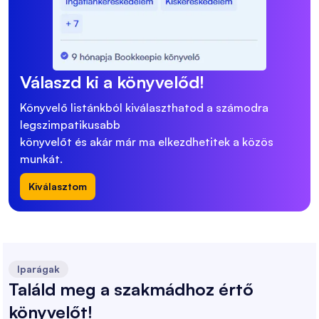
Válaszd ki a könyvelőd!
Könyvelő listánkból kiválaszthatod a számodra
legszimpatikusabb
könyvelőt és akár már ma elkezdhetitek a közös
munkát.
Kiválasztom
Iparágak
Találd meg a szakmádhoz értő
könyvelőt!