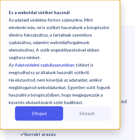

Ez a weboldal sütiket használ
Az adataid védelme fontos számunkra. Mint
mindenki más, mi is sütiket használunk a böngészési
Könyvelő keresés
élmény fokozásához, a tartalmak személyre
🤞
szabásához, valamint weboldalforgalmunk
Segítünk megtalálni a
elemzéséhez. A sütik engedélyezésével ebben
segítesz minket.
könyvelőt
,
akiben
Az
Adatvédelmi szabályzatunkban
többet is
megbízhatsz
megtudhatsz az általunk használt sütikről.
Ha elutasítod, nem követjük az adataidat, amikor
meglátogatod weboldalunkat. Egyetlen sütit fogunk
24 órán belül megtaláljuk a vállalkozásod
használni a böngésződben, hogy megjegyezzük a
igényeihez legjobban illő könyvelőt, hogy neked
követés elutasításáról szóló beállítást.
ne kelljen tovább keresned.
Elfogad
Elutasít
Bizonyított szakértelem

Korrekt árazás
