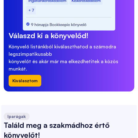
Válaszd ki a könyvelőd!
Könyvelő listánkból kiválaszthatod a számodra
legszimpatikusabb
könyvelőt és akár már ma elkezdhetitek a közös
munkát.
Kiválasztom
Iparágak
Találd meg a szakmádhoz értő
könyvelőt!