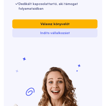
Dedikált kapcsolattartó, aki támogat

folyamataidban
Válassz könyvelőt
Indíts vállalkozást