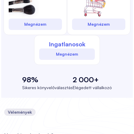
Megnézem
Megnézem
Ingatlanosok
Megnézem
98%
2 000+
Sikeres könyvelőválasztás
Elégedett vállalkozó
Vélemények