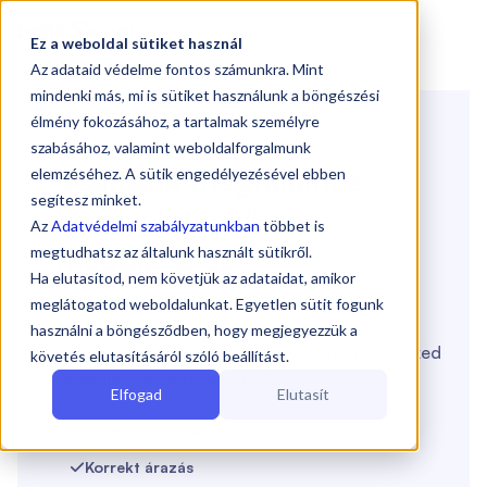

Ez a weboldal sütiket használ
Az adataid védelme fontos számunkra. Mint
mindenki más, mi is sütiket használunk a böngészési
Könyvelő keresés
élmény fokozásához, a tartalmak személyre
🤞
szabásához, valamint weboldalforgalmunk
Segítünk megtalálni a
elemzéséhez. A sütik engedélyezésével ebben
segítesz minket.
könyvelőt
,
akiben
Az
Adatvédelmi szabályzatunkban
többet is
megbízhatsz
megtudhatsz az általunk használt sütikről.
Ha elutasítod, nem követjük az adataidat, amikor
meglátogatod weboldalunkat. Egyetlen sütit fogunk
24 órán belül megtaláljuk a vállalkozásod
használni a böngésződben, hogy megjegyezzük a
igényeihez legjobban illő könyvelőt, hogy neked
követés elutasításáról szóló beállítást.
ne kelljen tovább keresned.
Elfogad
Elutasít
Bizonyított szakértelem

Korrekt árazás
