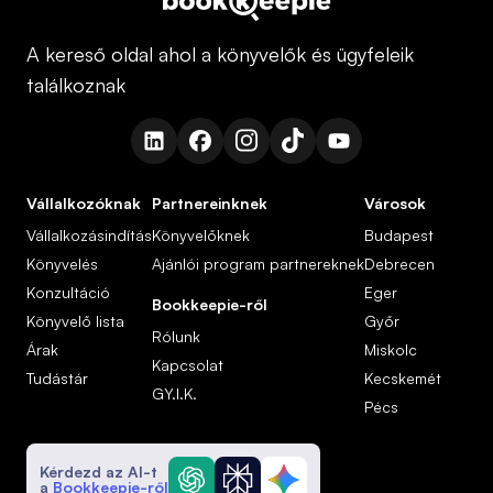
A kereső oldal ahol a könyvelők és ügyfeleik
találkoznak
Vállalkozóknak
Partnereinknek
Városok
Vállalkozásindítás
Könyvelőknek
Budapest
Könyvelés
Ajánlói program partnereknek
Debrecen
Konzultáció
Eger
Bookkeepie-ről
Könyvelő lista
Győr
Rólunk
Árak
Miskolc
Kapcsolat
Tudástár
Kecskemét
GY.I.K.
Pécs
Kérdezd az AI-t
a
Bookkeepie-ről