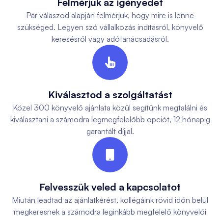
Felmérjük az igényedet
Pár válaszod alapján felmérjük, hogy mire is lenne
szükséged. Legyen szó vállalkozás indításról, könyvelő
keresésről vagy adótanácsadásról.

Kiválasztod a szolgáltatást
Közel 300 könyvelő ajánlata közül segítünk megtalálni és
kiválasztani a számodra legmegfelelőbb opciót, 12 hónapig
garantált díjjal.

Felvesszük veled a kapcsolatot
Miután leadtad az ajánlatkérést, kollégáink rövid időn belül
megkeresnek a számodra leginkább megfelelő könyvelői