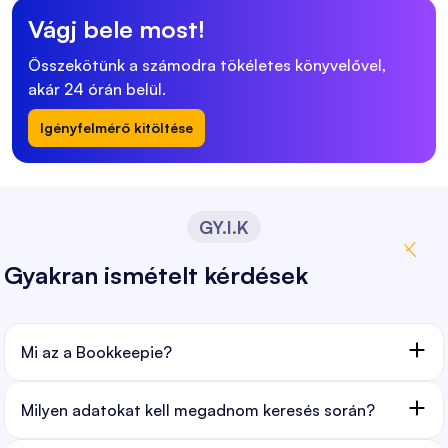
Vágj bele most!
Összekötünk a számodra tökéletes könyvelővel,
akár 24 órán belül.
Igényfelmérő kitöltése
GY.I.K
Gyakran ismételt kérdések
Mi az a Bookkeepie?
Milyen adatokat kell megadnom keresés során?