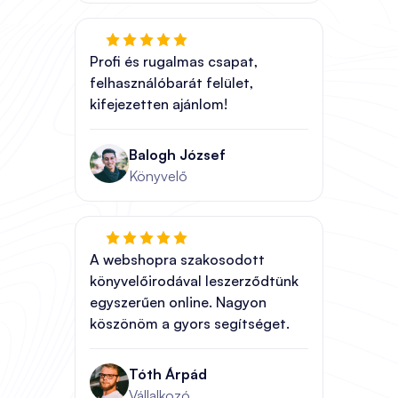
Profi és rugalmas csapat,
felhasználóbarát felület,
kifejezetten ajánlom!
Balogh József
Könyvelő
A webshopra szakosodott
könyvelőirodával leszerződtünk
egyszerűen online. Nagyon
köszönöm a gyors segítséget.
Tóth Árpád
Vállalkozó