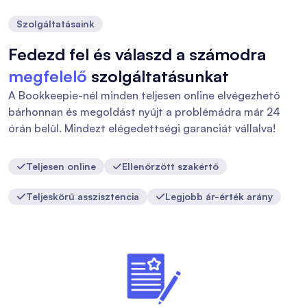
Szolgáltatásaink
Fedezd fel és válaszd a számodra
megfelelő
szolgáltatásunkat
A Bookkeepie-nél minden teljesen online elvégezhető
bárhonnan és megoldást nyújt a problémádra már 24
órán belül. Mindezt elégedettségi garanciát vállalva!
Teljesen online
Ellenőrzött szakértő


Teljeskörű asszisztencia
Legjobb ár-érték arány

