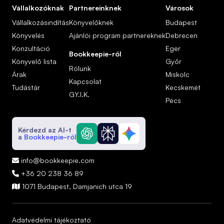
Vállalkozóknak
Partnereinknek
Városok
Vállalkozásindítás
Könyvelőknek
Budapest
Könyvelés
Ajánlói program partnereknek
Debrecen
Konzultáció
Eger
Bookkeepie-ről
Könyvelő lista
Győr
Rólunk
Árak
Miskolc
Kapcsolat
Tudástár
Kecskemét
GY.I.K.
Pécs
Kérdezd az AI-t
a
Bookkeepie-ről
info@bookkeepie.com

+36 20 238 36 89

1071 Budapest, Damjanich utca 19

Adatvédelmi tájékoztató