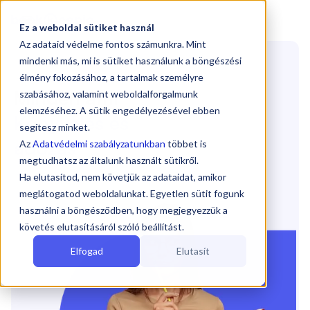

Ez a weboldal sütiket használ
Az adataid védelme fontos számunkra. Mint
🤩 Blog
mindenki más, mi is sütiket használunk a böngészési
élmény fokozásához, a tartalmak személyre
Minden ami
szabásához, valamint weboldalforgalmunk
elemzéséhez. A sütik engedélyezésével ebben
Könyvelés és
segítesz minket.
adózás
Az
Adatvédelmi szabályzatunkban
többet is
megtudhatsz az általunk használt sütikről.
Ha elutasítod, nem követjük az adataidat, amikor
meglátogatod weboldalunkat. Egyetlen sütit fogunk
használni a böngésződben, hogy megjegyezzük a
követés elutasításáról szóló beállítást.
Elfogad
Elutasít