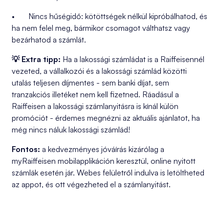
• Nincs hűségidő: kötöttségek nélkül kipróbálhatod, és
ha nem felel meg, bármikor csomagot válthatsz vagy
bezárhatod a számlát.
💡 Extra tipp:
Ha a lakossági számládat is a Raiffeisennél
vezeted, a vállalkozói és a lakossági számlád közötti
utalás teljesen díjmentes - sem banki díjat, sem
tranzakciós illetéket nem kell fizetned. Ráadásul a
Raiffeisen a lakossági számlanyitásra is kínál külön
promóciót - érdemes megnézni az aktuális ajánlatot, ha
még nincs náluk lakossági számlád!
Fontos:
a kedvezményes jóváírás kizárólag a
myRaiffeisen mobilapplikáción keresztül, online nyitott
számlák esetén jár. Webes felületről indulva is letöltheted
az appot, és ott végezheted el a számlanyitást.