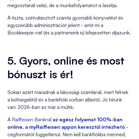
megosztanál vele), de a munkafolyamatot is lassítja.
A tiszta, szétválasztott számla gyorsabb könyvelést és
egyszerűbb adminisztrációt jelent - amit mi a
Bookkeepie-nél (és a partnereink is) kifejezetten díjazunk.
5. Gyors, online és most
bónuszt is ér!
Sokan azért maradnak a lakossági számlánál, mert félnek
a költségektől és a bankfióki sorban állástól. Jó hírünk
van: 2026-ban ez már a múlté.
A
Raiffeisen Banknál
az egész folyamat 100%-ban
online, a myRaiffeisen appon keresztül intézhető
-
cégformától függetlenül. Nem kell bankfiókba menned,