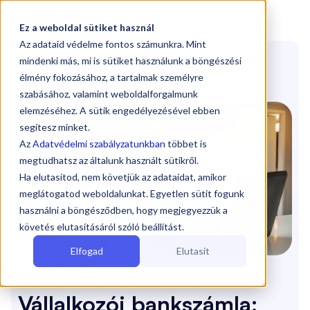

Ez a weboldal sütiket használ
Az adataid védelme fontos számunkra. Mint
Blog
/
Vállalkozói bankszámla: Nem kötelező, mégis
mindenki más, mi is sütiket használunk a böngészési
megéri? Tiszta vizet öntünk a pohárba
(Vállalkozás)
élmény fokozásához, a tartalmak személyre
szabásához, valamint weboldalforgalmunk
elemzéséhez. A sütik engedélyezésével ebben
segítesz minket.
Az
Adatvédelmi szabályzatunkban
többet is
megtudhatsz az általunk használt sütikről.
Ha elutasítod, nem követjük az adataidat, amikor
meglátogatod weboldalunkat. Egyetlen sütit fogunk
használni a böngésződben, hogy megjegyezzük a
követés elutasításáról szóló beállítást.
Elfogad
Elutasít
Vállalkozás
Vállalkozói bankszámla: