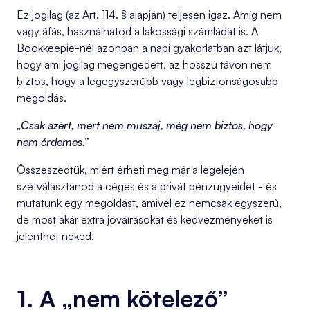
Ez jogilag (az Art. 114. § alapján) teljesen igaz. Amíg nem
vagy áfás, használhatod a lakossági számládat is. A
Bookkeepie-nél azonban a napi gyakorlatban azt látjuk,
hogy ami jogilag megengedett, az hosszú távon nem
biztos, hogy a legegyszerűbb vagy legbiztonságosabb
megoldás.
„Csak azért, mert nem muszáj, még nem biztos, hogy
nem érdemes.”
Összeszedtük, miért érheti meg már a legelején
szétválasztanod a céges és a privát pénzügyeidet - és
mutatunk egy megoldást, amivel ez nemcsak egyszerű,
de most akár extra jóváírásokat és kedvezményeket is
jelenthet neked.
1. A „nem kötelező”