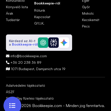
Konzultáció
Eger
Bookkeepie-ről
Könyvelő lista
Győr
Rólunk
Árak
Miskolc
Kapcsolat
Tudástár
Kecskemét
GY.I.K.
Pécs
Kérdezd az AI-t
a
Bookkeepie-ről
info@bookkeepie.com

+36 20 238 36 89

1071 Budapest, Damjanich utca 19

Adatvédelmi tájékoztató
ÁSZF
SimplePay fizetési tájékoztató

© 2024-2026 Bookkeepie.com - Minden jog fenntartva.