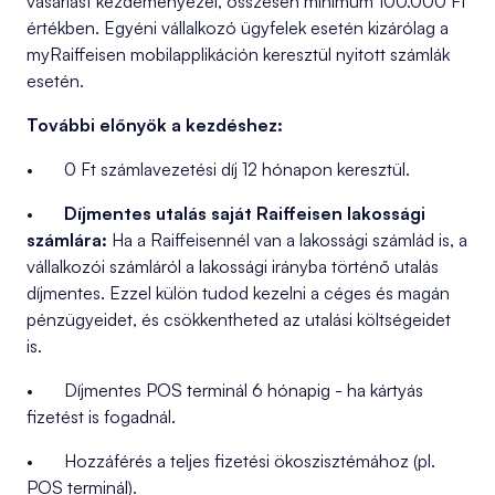
vásárlást kezdeményezel, összesen minimum 100.000 Ft
értékben. Egyéni vállalkozó ügyfelek esetén kizárólag a
myRaiffeisen mobilapplikáción keresztül nyitott számlák
esetén.
További előnyök a kezdéshez:
• 0 Ft számlavezetési díj 12 hónapon keresztül.
•
Díjmentes utalás saját Raiffeisen lakossági
számlára:
Ha a Raiffeisennél van a lakossági számlád is, a
vállalkozói számláról a lakossági irányba történő utalás
díjmentes. Ezzel külön tudod kezelni a céges és magán
pénzügyeidet, és csökkentheted az utalási költségeidet
is.
• Díjmentes POS terminál 6 hónapig - ha kártyás
fizetést is fogadnál.
• Hozzáférés a teljes fizetési ökoszisztémához (pl.
POS terminál).