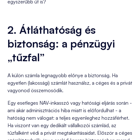
egyszerűbb út is?
2. Átláthatóság és
biztonság: a pénzügyi
„tűzfal”
A külön számla legnagyobb előnye a biztonság. Ha
egyetlen (lakossági) számlát használsz, a céges és a privát
vagyonod összemosódik.
Egy esetleges NAV-inkasszó vagy hatósági eljárás során -
ami akár adminisztrációs hiba miatt is előfordulhat - a
hatóság nem válogat: a teljes egyenleghez hozzáférhet.
Ha viszont van egy dedikált vállalkozói számlád, az
tűzfalként védi a privát megtakarításaidat. Először a céges