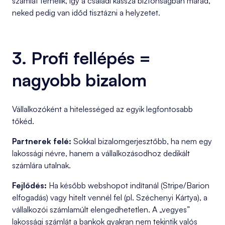
számlát terhelik, így a családi kassza biztonságban marad,
neked pedig van időd tisztázni a helyzetet.
3. Profi fellépés =
nagyobb bizalom
Vállalkozóként a hitelességed az egyik legfontosabb
tőkéd.
Partnerek felé:
Sokkal bizalomgerjesztőbb, ha nem egy
lakossági névre, hanem a vállalkozásodhoz dedikált
számlára utalnak.
Fejlődés:
Ha később webshopot indítanál (Stripe/Barion
elfogadás) vagy hitelt vennél fel (pl. Széchenyi Kártya), a
vállalkozói számlamúlt elengedhetetlen. A „vegyes”
lakossági számlát a bankok gyakran nem tekintik valós