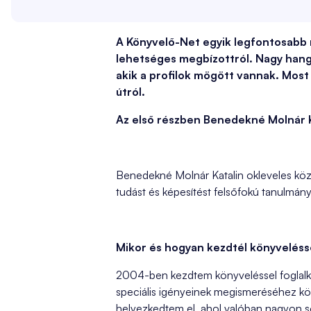
A Könyvelő-Net egyik legfontosabb
lehetséges megbízottról. Nagy hang
akik a profilok mögött vannak. Mos
útról.
Az első részben Benedekné Molnár K
Benedekné Molnár Katalin okleveles köz
tudást és képesítést felsőfokú tanulmá
Mikor és hogyan kezdtél könyvelésse
2004-ben kezdtem könyveléssel foglalkoz
speciális igényeinek megismeréséhez kö
helyezkedtem el, ahol valóban nagyon sok