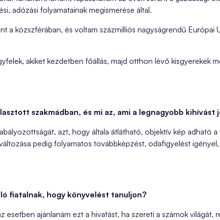
si, adózási folyamatainak megismerése által.
nt a közszférában, és voltam százmilliós nagyságrendű Európai 
yfelek, akiket kezdetben főállás, majd otthon lévő kisgyerekek m
álasztott szakmádban, és mi az, ami a legnagyobb kihívást j
abályozottságát, azt, hogy általa átlátható, objektív kép adható a 
változása pedig folyamatos továbbképzést, odafigyelést igényel
lló fiatalnak, hogy könyvelést tanuljon?
 az esetben ajánlanám ezt a hivatást, ha szereti a számok világát,