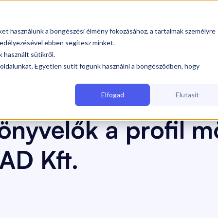
olgáltatásaink
Iparágak
Árak
Tudástár


iket használunk a böngészési élmény fokozásához, a tartalmak személyre
edélyezésével ebben segítesz minket.
 használt sütikről.
oldalunkat. Egyetlen sütit fogunk használni a böngésződben, hogy
CAD Kft.
(Könyvelők a profil mögött)
Elfogad
Elutasít
yvelők a profil mögött
önyvelők a profil m
AD Kft.