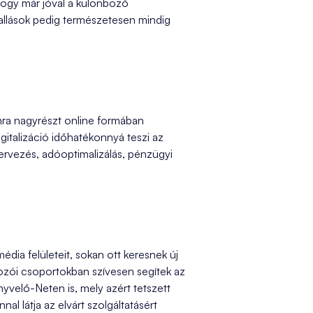
hogy már jóval a különböző
evallások pedig természetesen mindig
nra nagyrészt online formában
gitalizáció időhatékonnyá teszi az
tervezés, adóoptimalizálás, pénzügyi
dia felületeit, sokan ott keresnek új
kozói csoportokban szívesen segítek az
yvelő-Neten is, mely azért tetszett
al látja az elvárt szolgáltatásért