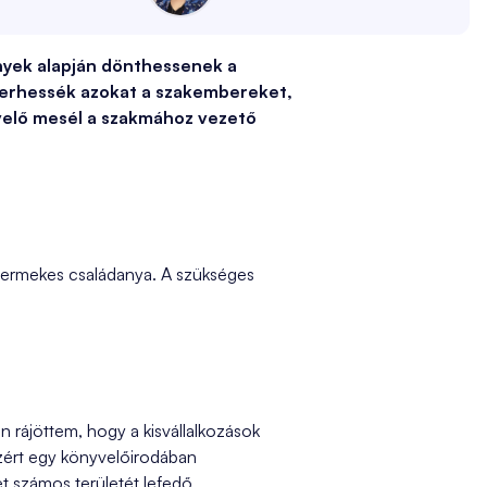
nyek alapján dönthessenek a
merhessék azokat a szakembereket,
yvelő mesél a szakmához vezető
yermekes családanya. A szükséges
 rájöttem, hogy a kisvállalkozások
Ezért egy könyvelőirodában
et számos területét lefedő