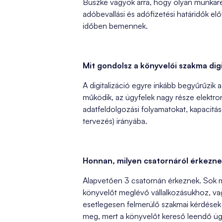
Büszke vagyok arra, hogy olyan munkare
adóbevallási és adófizetési határidők el
időben bemennek.
Mit gondolsz a könyvelői szakma digi
A digitalizáció egyre inkább begyűrűzik
működik, az ügyfelek nagy része elektro
adatfeldolgozási folyamatokat, kapacitás
tervezés) irányába.
Honnan, milyen csatornáról érkezne
Alapvetően 3 csatornán érkeznek. Sok me
könyvelőt meglévő vállalkozásukhoz, vag
esetlegesen felmerülő szakmai kérdések 
meg, mert a könyvelőt kereső leendő ügyfé