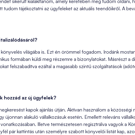
ndet sikerült kialakítanom, amely keretében meg tudom oldani, 
őtt tudom tájékoztatni az ügyfeleket az aktuális teendőikről. A b
talizálódásáról?
 a könyvelés világába is. Ezt én örömmel fogadom. Irodánk mosta
nikus formában küldi meg részemre a bizonylatokat. Másrészt a di
okat felszabadítva ezáltal a magasabb szintű szolgáltatások (adó
k hozzád az új ügyfelek?
gkeresést kapok ajánlás útján. Aktívan használom a közösségi mé
y újonnan alakuló vállalkozásuk esetén. Emellett releváns vállal
vonatkozásában. Illetve természetesen regisztrálva vagyok a Kön
l pár kattintás után személyre szabott könyvelői listát kap, azonn