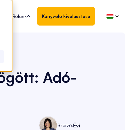
Rólunk
Könyvelő kiválasztása

ögött: Adó-
Évi
Szerző: