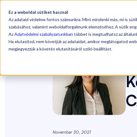
Ez a weboldal sütiket használ
Sz
Vállalkozóknak
Könyvelőknek
Az adataid védelme fontos számunkra. Mint mindenki más, mi is süt
szabásához, valamint weboldalforgalmunk elemzéséhez. A sütik eng
Az
Adatvédelmi szabályzatunkban
többet is megtudhatsz az általunk
Ha elutasítod, nem követjük az adataidat, amikor meglátogatod web
Blog
/
Könyvelők a profil mögött: Adó-
megjegyezzük a követés elutasításáról szóló beállítást.
Kön
K
C
November 30, 2021