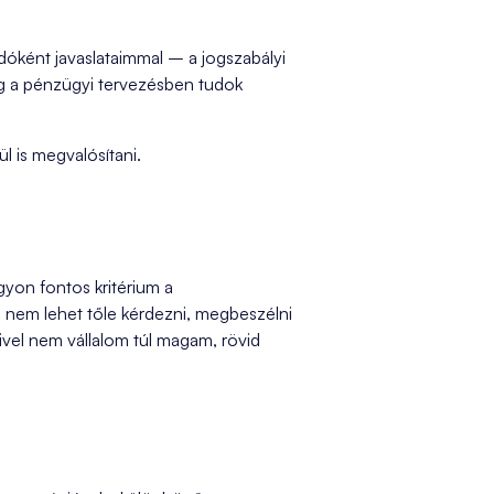
óként javaslataimmal – a jogszabályi
dig a pénzügyi tervezésben tudok
l is megvalósítani.
yon fontos kritérium a
t, nem lehet tőle kérdezni, megbeszélni
ivel nem vállalom túl magam, rövid