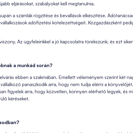
újabb eljárásokat, szabályokat kell megtanulnia.
pán a számlák rögzítése és bevallások elkészítése. Adótanácsad
l vállalkozások adófizetési kötelezettségeit. Közgazdászként pe
szony. Az ügyfeleinkkel a jó kapcsolatra törekszünk, és ezt sikerü
abbnak a munkád során?
elvárás ebben a szakmában. Emellett véleményem szerint két nag
 vállalkozó panaszkodik arra, hogy nem tudja elérni a könyvelőjé
san figyelek arra, hogy közvetlen, könnyen elérhető legyek, és m
rülő kéréseket.
ásodban?