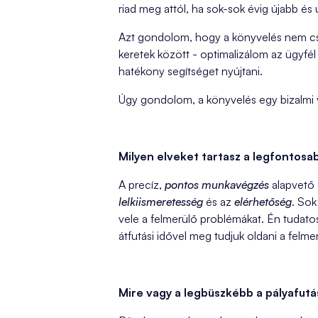
riad meg attól, ha sok-sok évig újabb és 
Azt gondolom, hogy a könyvelés nem csu
keretek között - optimalizálom az ügyfé
hatékony segítséget nyújtani.
Úgy gondolom, a könyvelés egy bizalmi vi
Milyen elveket tartasz a legfontos
A precíz,
pontos munkavégzés
alapvető 
lelkiismeretesség
és az
elérhetőség
. Sok
vele a felmerülő problémákat. Én tudato
átfutási idővel meg tudjuk oldani a felme
Mire vagy a legbüszkébb a pályafut