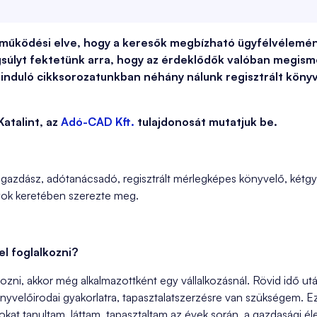
 működési elve, hogy a keresők megbízható ügyfélvélemé
súlyt fektetünk arra, hogy az érdeklődők valóban megis
t induló cikksorozatunkban néhány nálunk regisztrált kön
atalint, az
Adó-CAD Kft.
tulajdonosát mutatjuk be.
gazdász, adótanácsadó, regisztrált mérlegképes könyvelő, kétg
nyok keretében szerezte meg.
l foglalkozni?
ni, akkor még alkalmazottként egy vállalkozásnál. Rövid idő után
nyvelőirodai gyakorlatra, tapasztalatszerzésre van szükségem. 
at tanultam, láttam, tapasztaltam az évek során, a gazdasági él