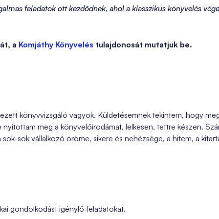
galmas feladatok ott kezdődnek, ahol a klasszikus könyvelés véget
át, a
Komjáthy Könyvelés
tulajdonosát mutatjuk be.
ötelezett könyvvizsgáló vagyok. Küldetésemnek tekintem, hogy m
ve nyitottam meg a könyvelőirodámat, lelkesen, tettre készen. 
ok-sok vállalkozó öröme, sikere és nehézsége, a hitem, a kita
ikai gondolkodást igénylő feladatokat.