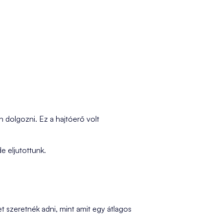
an dolgozni. Ez a hajtóerő volt
de eljutottunk.
et szeretnék adni, mint amit egy átlagos