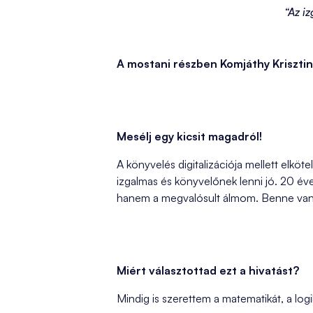
“Az iz
A mostani részben Komjáthy Krisztin
Mesélj egy kicsit magadról!
A könyvelés digitalizációja mellett elk
izgalmas és könyvelőnek lenni jó. 20 é
hanem a megvalósult álmom. Benne van s
Miért választottad ezt a hivatást?
Mindig is szerettem a matematikát, a log