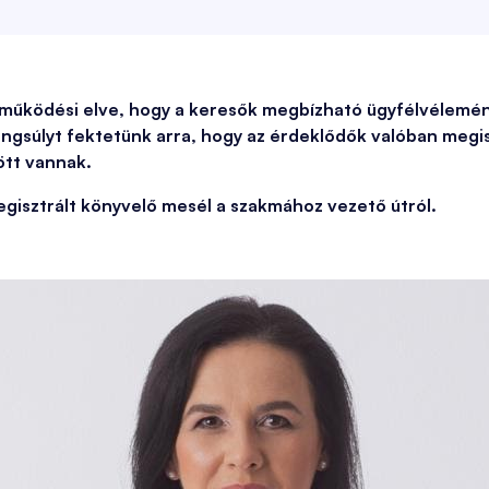
 működési elve, hogy a keresők megbízható ügyfélvélemé
angsúlyt fektetünk arra, hogy az érdeklődők valóban meg
ött vannak.
gisztrált könyvelő mesél a szakmához vezető útról.