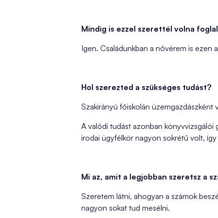
Mindig is ezzel szerettél volna fogla
Igen. Családunkban a nővérem is ezen a p
Hol szerezted a szükséges tudást?
Szakirányú főiskolán üzemgazdászként v
A valódi tudást azonban könyvvizsgálói
irodai ügyfélkör nagyon sokrétű volt, íg
Mi az, amit a legjobban szeretsz a 
Szeretem látni, ahogyan a számok beszél
nagyon sokat tud mesélni.