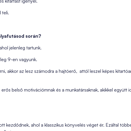
 kitartást igényel.
teli.
ályafutásod során?
hol jelenleg tartunk.
enleg 9-en vagyunk.
érni, akkor az lesz számodra a hajtóerő, attól leszel képes kitartó
z erős belső motivációmnak és a munkatársaknak, akikkel együtt i
ott kezdődnek, ahol a klasszikus könyvelés véget ér. Ezáltal több