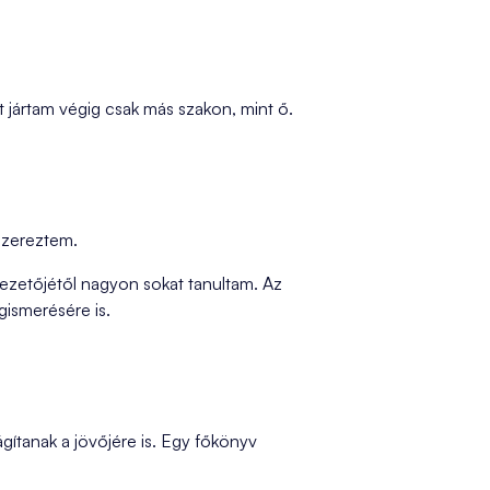
t jártam végig csak más szakon, mint ő.
 szereztem.
ezetőjétől nagyon sokat tanultam. Az
gismerésére is.
gítanak a jövőjére is. Egy főkönyv