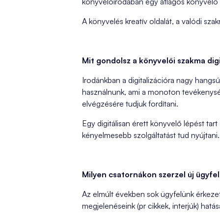
könyvelőirodában egy átlagos könyvelő
A könyvelés kreatív oldalát, a valódi s
Mit gondolsz a könyvelői szakma digi
Irodánkban a digitalizációra nagy hangsú
használnunk, ami a monoton tevékenysége
elvégzésére tudjuk fordítani.
Egy digitálisan érett könyvelő lépést tar
kényelmesebb szolgáltatást tud nyújtani
Milyen csatornákon szerzel új ügyfe
Az elmúlt években sok ügyfelünk érkeze
megjelenéseink (pr cikkek, interjúk) hatásá