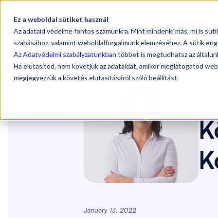
Ez a weboldal sütiket használ
Sz
Vállalkozóknak
Könyvelőknek
Az adataid védelme fontos számunkra. Mint mindenki más, mi is süt
szabásához, valamint weboldalforgalmunk elemzéséhez. A sütik eng
Az
Adatvédelmi szabályzatunkban
többet is megtudhatsz az általunk
Ha elutasítod, nem követjük az adataidat, amikor meglátogatod web
Blog
/
Könyvelők a profil mögött: Komj
megjegyezzük a követés elutasításáról szóló beállítást.
Kön
K
K
January 13, 2022