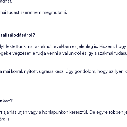
 adhat.
zakmai tudást szeretném megmutatni.
talizálódásáról?
lyt fektettünk már az elmúlt években és jelenleg is. Hiszem, hogy
k elvégzését le tudja venni a vállunkról és így a szakmai tudás
t a mai korral, nyitott, ugrásra kész! Úgy gondolom, hogy az ilyen
.
leket?
tt ajánlás útján vagy a honlapunkon keresztül. De egyre többen 
ra is.