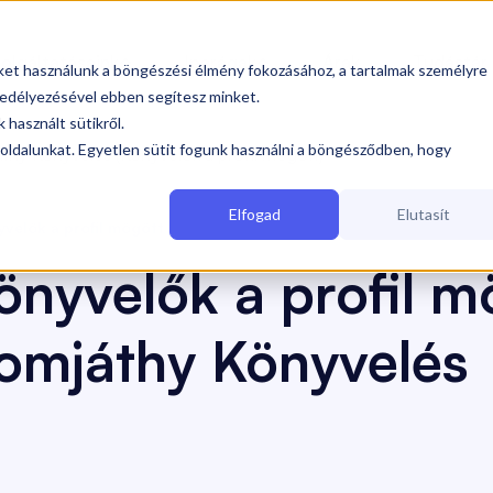
olgáltatásaink
Iparágak
Árak
Tudástár


iket használunk a böngészési élmény fokozásához, a tartalmak személyre
edélyezésével ebben segítesz minket.
 használt sütikről.
oldalunkat. Egyetlen sütit fogunk használni a böngésződben, hogy
áthy Könyvelés
(Könyvelők a profil mögött)
Elfogad
Elutasít
yvelők a profil mögött
önyvelők a profil m
omjáthy Könyvelés