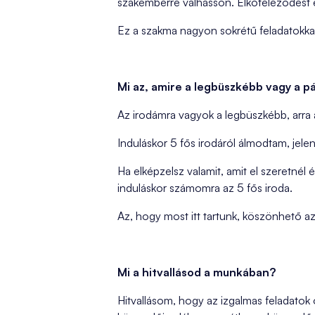
szakemberré válhasson. Elköteleződést és
Ez a szakma nagyon sokrétű feladatokkal 
Mi az, amire a legbüszkébb vagy a p
Az irodámra vagyok a legbüszkébb, arra a
Induláskor 5 fős irodáról álmodtam, jel
Ha elképzelsz valamit, amit el szeretnél 
induláskor számomra az 5 fős iroda.
Az, hogy most itt tartunk, köszönhető a
Mi a hitvallásod a munkában?
Hitvallásom, hogy az izgalmas feladatok 