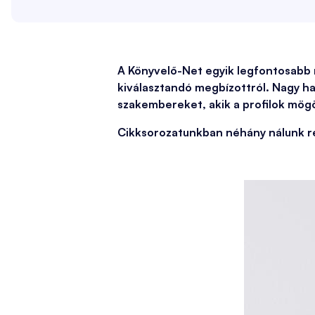
A Könyvelő-Net egyik legfontosabb
kiválasztandó megbízottról. Nagy h
szakembereket, akik a profilok mög
Cikksorozatunkban néhány nálunk re