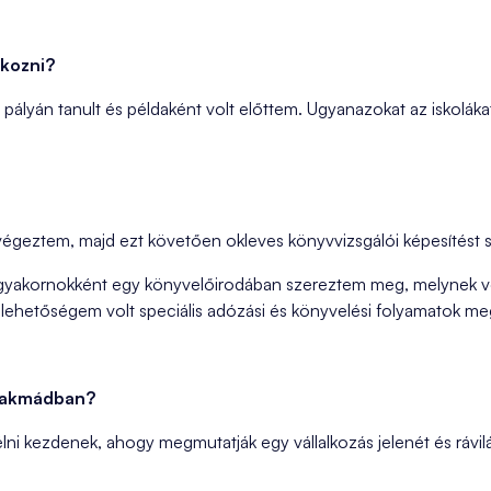
lkozni?
ályán tanult és példaként volt előttem. Ugyanazokat az iskoláka
égeztem, majd ezt követően okleves könyvvizsgálói képesítést
 gyakornokként egy könyvelőirodában szereztem meg, melynek v
y lehetőségem volt speciális adózási és könyvelési folyamatok me
szakmádban?
ni kezdenek, ahogy megmutatják egy vállalkozás jelenét és rávilá