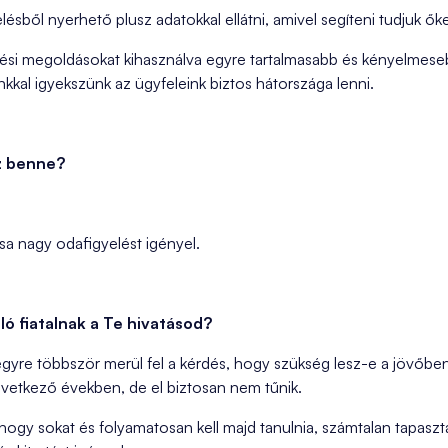
ésből nyerhető plusz adatokkal ellátni, amivel segíteni tudjuk ő
ési megoldásokat kihasználva egyre tartalmasabb és kényelmeseb
kkal igyekszünk az ügyfeleink biztos hátországa lenni.
sz benne?
ása nagy odafigyelést igényel.
lló fiatalnak a Te hivatásod?
gyre többször merül fel a kérdés, hogy szükség lesz-e a jövőben
övetkező években, de el biztosan nem tűnik.
, hogy sokat és folyamatosan kell majd tanulnia, számtalan tapaszta