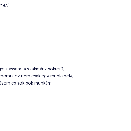
 ér.”
egmutassam, a szakmánk sokrétű,
Számomra ez nem csak egy munkahely,
rtásom és sok-sok munkám.