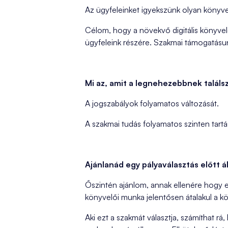
Az ügyfeleinket igyekszünk olyan könyvel
Célom, hogy a növekvő digitális könyvel
ügyfeleink részére. Szakmai támogatásun
Mi az, amit a legnehezebbnek talál
A jogszabályok folyamatos változását.
A szakmai tudás folyamatos szinten tart
Ajánlanád egy pályaválasztás előtt á
Őszintén ajánlom, annak ellenére hogy e
könyvelői munka jelentősen átalakul a k
Aki ezt a szakmát választja, számíthat rá