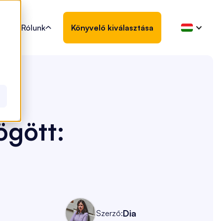
Rólunk
Könyvelő kiválasztása

ögött:
Dia
Szerző: