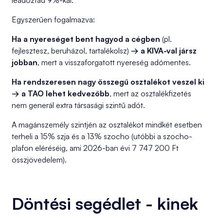
leadóztad 9%-kal.
Egyszerűen fogalmazva:
Ha a nyereséget bent hagyod a cégben
(pl.
fejlesztesz, beruházol, tartalékolsz)
→ a KIVA-val jársz
jobban
, mert a visszaforgatott nyereség adómentes.
Ha rendszeresen nagy összegű osztalékot veszel ki
→ a TAO lehet kedvezőbb
, mert az osztalékfizetés
nem generál extra társasági szintű adót.
A magánszemély szintjén az osztalékot mindkét esetben
terheli a 15% szja és a 13% szocho (utóbbi a szocho-
plafon eléréséig, ami 2026-ban évi 7 747 200 Ft
összjövedelem).
Döntési segédlet - kinek