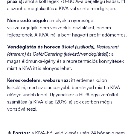
praxis):
ahol a költségek 70-80%-a bérjellegű kiadás. Itt
a szocho megtakarítás a KIVA-val szinte mindig kijön.
Növekedő cégek:
amelyek a nyereséget
visszaforgatják, nem vesznek ki osztalékot, hanem
fejlesztenek. A KIVA-nál a bent hagyott profit adómentes.
Vendéglátás és horeca
(Hotel (szálloda), Restaurant
(étterem) és Café/Catering (kávézó/vendéglátás)
):
a
magas élőmunka-igény és a reprezentációs könnyítések
miatt a KIVA itt is előnyös lehet.
Kereskedelem, webáruház:
itt érdemes külön
kalkulálni, mert az alacsonyabb bérhányad miatt a KIVA
előnye kisebb lehet. Ugyanakkor a HIPA egyszerűsített
számítása (a KIVA-alap 120%-a) sok esetben mégis
vonzóvá teszi.
⚠️ Fontos:
a KIVA-ból való kilépés után 24 hónapig nem