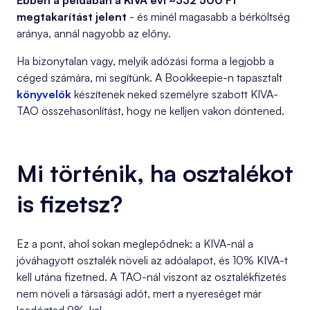
Ebben a példában a KIVA évi ~332 500 Ft
megtakarítást jelent
- és minél magasabb a bérköltség
aránya, annál nagyobb az előny.
Ha bizonytalan vagy, melyik adózási forma a legjobb a
céged számára, mi segítünk. A Bookkeepie-n tapasztalt
könyvelők
készítenek neked személyre szabott KIVA-
TAO összehasonlítást, hogy ne kelljen vakon döntened.
Mi történik, ha osztalékot
is fizetsz?
Ez a pont, ahol sokan meglepődnek: a KIVA-nál a
jóváhagyott osztalék növeli az adóalapot, és 10% KIVA-t
kell utána fizetned. A TAO-nál viszont az osztalékfizetés
nem növeli a társasági adót, mert a nyereséget már