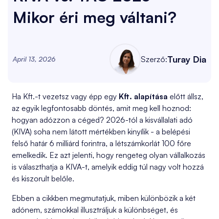
Mikor éri meg váltani?
Turay Dia
Szerző:
April 13, 2026
Ha Kft.-t vezetsz vagy épp egy
Kft. alapítása
előtt állsz,
az egyik legfontosabb döntés, amit meg kell hoznod:
hogyan adózzon a céged? 2026-tól a kisvállalati adó
(KIVA) soha nem látott mértékben kinyílik - a belépési
felső határ 6 milliárd forintra, a létszámkorlát 100 főre
emelkedik. Ez azt jelenti, hogy rengeteg olyan vállalkozás
is választhatja a KIVA-t, amelyik eddig túl nagy volt hozzá
és kiszorult belőle.
Ebben a cikkben megmutatjuk, miben különbözik a két
adónem, számokkal illusztráljuk a különbséget, és