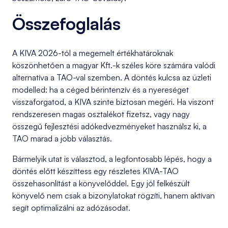
Összefoglalás
A KIVA 2026-tól a megemelt értékhatároknak
köszönhetően a magyar Kft.-k széles köre számára valódi
alternatíva a TAO-val szemben. A döntés kulcsa az üzleti
modelled: ha a céged bérintenzív és a nyereséget
visszaforgatod, a KIVA szinte biztosan megéri. Ha viszont
rendszeresen magas osztalékot fizetsz, vagy nagy
összegű fejlesztési adókedvezményeket használsz ki, a
TAO marad a jobb választás.
Bármelyik utat is választod, a legfontosabb lépés, hogy a
döntés előtt készíttess egy részletes KIVA-TAO
összehasonlítást a könyvelőddel. Egy jól felkészült
könyvelő nem csak a bizonylatokat rögzíti, hanem aktívan
segít optimalizálni az adózásodat.