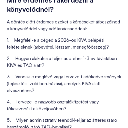
Mire érdemes rákérdezni a
könyvelődnél?
A döntés előtt érdemes ezeket a kérdéseket átbeszélned
a könyvelőddel vagy adótanácsadóddal:
1. Megfelel-e a céged a 2026-os KIVA belépési
feltételeknek (árbevétel, létszám, mérlegfőösszeg)?
2. Hogyan alakulna a teljes adóteher 1-3 év távlatában
KIVA és TAO alatt?
3. Vannak-e meglévő vagy tervezett adókedvezmények
(fejlesztési, zöld beruházási), amelyek KIVA alatt
elvesznének?
4. Tervezel-e nagyobb osztalékfizetést vagy
tőkekivonást a közeljövőben?
5. Milyen adminisztratív teendőkkel jár az áttérés (záró
beszámoló, záró TAO-bevallás)?