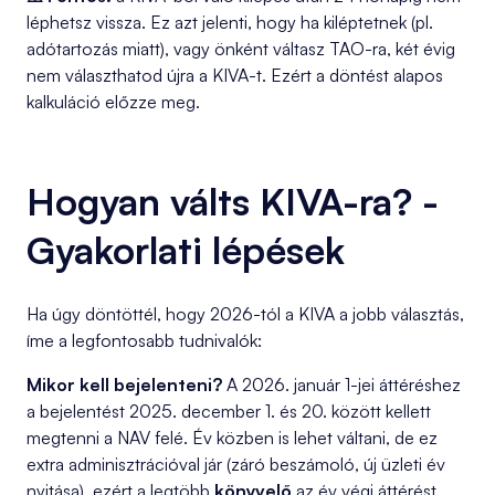
léphetsz vissza. Ez azt jelenti, hogy ha kiléptetnek (pl.
adótartozás miatt), vagy önként váltasz TAO-ra, két évig
nem választhatod újra a KIVA-t. Ezért a döntést alapos
kalkuláció előzze meg.
Hogyan válts KIVA-ra? -
Gyakorlati lépések
Ha úgy döntöttél, hogy 2026-tól a KIVA a jobb választás,
íme a legfontosabb tudnivalók:
Mikor kell bejelenteni?
A 2026. január 1-jei áttéréshez
a bejelentést 2025. december 1. és 20. között kellett
megtenni a NAV felé. Év közben is lehet váltani, de ez
extra adminisztrációval jár (záró beszámoló, új üzleti év
nyitása), ezért a legtöbb
könyvelő
az év végi áttérést