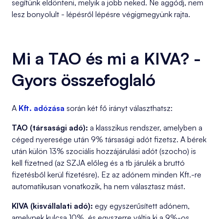
segítünk eldönteni, melyik a jobb neked. Ne aggódj, nem
lesz bonyolult - lépésről lépésre végigmegyünk rajta.
Mi a TAO és mi a KIVA? -
Gyors összefoglaló
A
Kft. adózása
során két fő irányt választhatsz:
TAO (társasági adó):
a klasszikus rendszer, amelyben a
céged nyeresége után 9% társasági adót fizetsz. A bérek
után külön 13% szociális hozzájárulási adót (szocho) is
kell fizetned (az SZJA előleg és a tb járulék a bruttó
fizetésből kerül fizetésre). Ez az adónem minden Kft.-re
automatikusan vonatkozik, ha nem választasz mást.
KIVA (kisvállalati adó):
egy egyszerűsített adónem,
amelynek kulcsa 10%, és egyszerre váltja ki a 9%-os