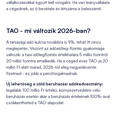
vállalkozásokkal együtt kell vizsgálni. Ha van leányvállalata
a cégednek, az ő bevétele és létszáma is beleszámít.
TAO - mi változik 2026-ban?
A társasági adó kulcsa továbbra is 9%, tehát itt nincs
meglepetés. Viszont az adóelőleg-fizetés gyakorisága
változik: a havi előlegfizetés értékhatára 5 millió forintról
20 millió forintra emelkedik. Ha a céged éves TAO-ja 20
millió Ft alatt marad, 2026-tól elég negyedévente
fizetned - ez jobb a pénzforgalmadnak.
Új lehetőség a zöld beruházási adókedvezmény:
legalább 100 millió Ft értékű, környezetvédelmi célú
beruházás esetén akár a beruházás értékének 100%-ával
csökkentheted a TAO-alapodat.