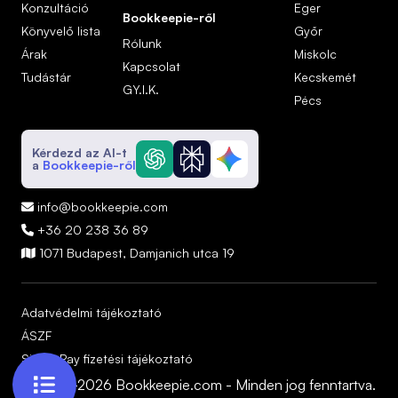
Konzultáció
Eger
Bookkeepie-ről
Könyvelő lista
Győr
Rólunk
Árak
Miskolc
Kapcsolat
Tudástár
Kecskemét
GY.I.K.
Pécs
Kérdezd az AI-t
a
Bookkeepie-ről
info@bookkeepie.com

+36 20 238 36 89

1071 Budapest, Damjanich utca 19

Adatvédelmi tájékoztató
ÁSZF
SimplePay fizetési tájékoztató

© 2024-2026 Bookkeepie.com - Minden jog fenntartva.