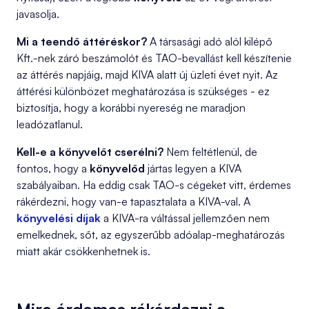
javasolja.
Mi a teendő áttéréskor?
A társasági adó alól kilépő
Kft.-nek záró beszámolót és TAO-bevallást kell készítenie
az áttérés napjáig, majd KIVA alatt új üzleti évet nyit. Az
áttérési különbözet meghatározása is szükséges - ez
biztosítja, hogy a korábbi nyereség ne maradjon
leadózatlanul.
Kell-e a könyvelőt cserélni?
Nem feltétlenül, de
fontos, hogy a
könyvelőd
jártas legyen a KIVA
szabályaiban. Ha eddig csak TAO-s cégeket vitt, érdemes
rákérdezni, hogy van-e tapasztalata a KIVA-val. A
könyvelési díjak
a KIVA-ra váltással jellemzően nem
emelkednek, sőt, az egyszerűbb adóalap-meghatározás
miatt akár csökkenhetnek is.