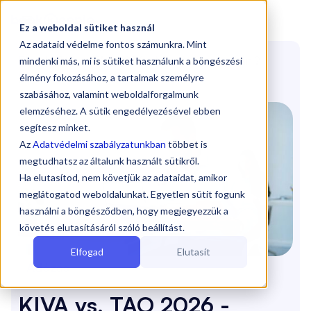

Ez a weboldal sütiket használ
Az adataid védelme fontos számunkra. Mint
Blog
/
KIVA vs. TAO 2026 - Mikor éri meg váltani?
mindenki más, mi is sütiket használunk a böngészési
(Adózás)
élmény fokozásához, a tartalmak személyre
szabásához, valamint weboldalforgalmunk
elemzéséhez. A sütik engedélyezésével ebben
segítesz minket.
Az
Adatvédelmi szabályzatunkban
többet is
megtudhatsz az általunk használt sütikről.
Ha elutasítod, nem követjük az adataidat, amikor
meglátogatod weboldalunkat. Egyetlen sütit fogunk
használni a böngésződben, hogy megjegyezzük a
követés elutasításáról szóló beállítást.
Elfogad
Elutasít
Adózás
KIVA vs. TAO 2026 -