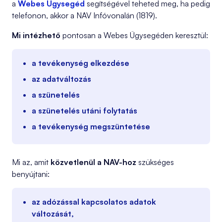
a
Webes Ügysegéd
segítségével teheted meg, ha pedig
telefonon, akkor a NAV Infóvonalán (1819).
Mi intézhető
pontosan a Webes Ügysegéden keresztül:
a tevékenység elkezdése
az adatváltozás
a szünetelés
a szünetelés utáni folytatás
a tevékenység megszüntetése
Mi az, amit
közvetlenül a NAV-hoz
szükséges
benyújtani:
az adózással kapcsolatos adatok
változását,