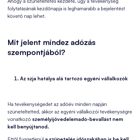
Ahogy a szüneteltetés kezdete, úgy a tevékenység
folytatásának kezdőnapja is leghamarabb a bejelentést
követő nap lehet.
Mit jelent mindez adózás
szempontjából?
Az szja hatálya alá tartozó egyéni vállalkozók
Ha tevékenységedet az adóév minden napján
szüneteltetted, akkor az egyéni vállalkozói tevékenységre
vonatkozó
személyijövedelemadó-bevallást nem
kell benyújtanod.
Ettől függetlenül
a szünetelés időszakában is be kell