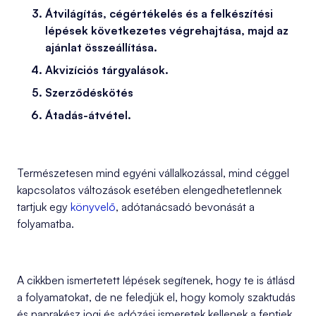
Átvilágítás, cégértékelés és a felkészítési
lépések következetes végrehajtása, majd az
ajánlat összeállítása.
Akvizíciós tárgyalások.
Szerződéskötés
Átadás-átvétel.
Természetesen mind egyéni vállalkozással, mind céggel
kapcsolatos változások esetében elengedhetetlennek
tartjuk egy
könyvelő
, adótanácsadó bevonását a
folyamatba.
A cikkben ismertetett lépések segítenek, hogy te is átlásd
a folyamatokat, de ne feledjük el, hogy komoly szaktudás
és naprakész jogi és adózási ismeretek kellenek a fentiek