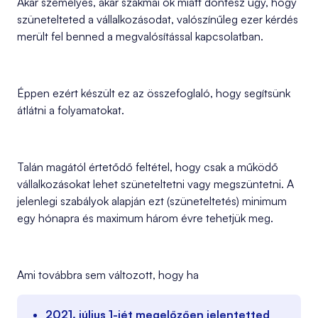
Akár személyes, akár szakmai ok miatt döntesz úgy, hogy
szünetelteted a vállalkozásodat, valószínűleg ezer kérdés
merült fel benned a megvalósítással kapcsolatban.
Éppen ezért készült ez az összefoglaló, hogy segítsünk
átlátni a folyamatokat.
Talán magától értetődő feltétel, hogy csak a működő
vállalkozásokat lehet szüneteltetni vagy megszüntetni. A
jelenlegi szabályok alapján ezt (szüneteltetés) minimum
egy hónapra és maximum három évre tehetjük meg.
Ami továbbra sem változott, hogy ha
2021. július 1-jét megelőzően jelentetted