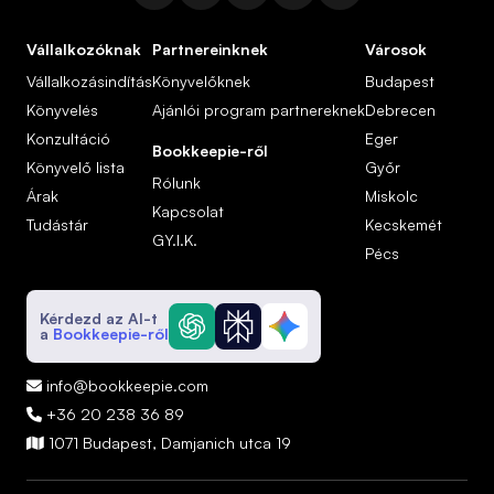
Vállalkozóknak
Partnereinknek
Városok
Vállalkozásindítás
Könyvelőknek
Budapest
Könyvelés
Ajánlói program partnereknek
Debrecen
Konzultáció
Eger
Bookkeepie-ről
Könyvelő lista
Győr
Rólunk
Árak
Miskolc
Kapcsolat
Tudástár
Kecskemét
GY.I.K.
Pécs
Kérdezd az AI-t
a
Bookkeepie-ről
info@bookkeepie.com

+36 20 238 36 89

1071 Budapest, Damjanich utca 19
