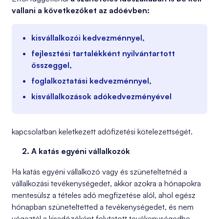
vallani a következőket az adóévben:
kisvállalkozói kedvezménnyel,
fejlesztési tartalékként nyilvántartott
összeggel,
foglalkoztatási kedvezménnyel,
kisvállalkozások adókedvezményével
kapcsolatban keletkezett adófizetési kötelezettségét.
A katás egyéni vállalkozók
Ha katás egyéni vállalkozó vagy és szüneteltetnéd a
vállalkozási tevékenységedet, akkor azokra a hónapokra
mentesülsz a tételes adó megfizetése alól, ahol egész
hónapban szüneteltetted a tevékenységedet, és nem
végeztél a kisadózóként folytatott tevékenységedbe