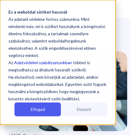

Ez a weboldal sütiket használ
Az adataid védelme fontos számunkra. Mint
Blog
/
Szüneteltetnéd, esetleg megszüntetnéd a
mindenki más, mi is sütiket használunk a böngészési
vállalkozásodat? Mutatjuk, mik ennek a lépései
élmény fokozásához, a tartalmak személyre
(Vállalkozás)
szabásához, valamint weboldalforgalmunk
elemzéséhez. A sütik engedélyezésével ebben
segítesz minket.
Az
Adatvédelmi szabályzatunkban
többet is
megtudhatsz az általunk használt sütikről.
Ha elutasítod, nem követjük az adataidat, amikor
meglátogatod weboldalunkat. Egyetlen sütit fogunk
használni a böngésződben, hogy megjegyezzük a
követés elutasításáról szóló beállítást.
Elfogad
Elutasít