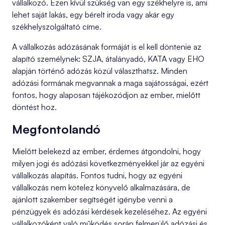
vállalkozó. Ezen kívül szükség van egy székhelyre is, ami
lehet saját lakás, egy bérelt iroda vagy akár egy
székhelyszolgáltató címe.
A vállalkozás adózásának formáját is el kell döntenie az
alapító személynek: SZJA, átalányadó, KATA vagy EHO
alapján történő adózás közül választhatsz. Minden
adózási formának megvannak a maga sajátosságai, ezért
fontos, hogy alaposan tájékozódjon az ember, mielőtt
döntést hoz.
Megfontolandó
Mielőtt belekezd az ember, érdemes átgondolni, hogy
milyen jogi és adózási következményekkel jár az egyéni
vállalkozás alapítás. Fontos tudni, hogy az egyéni
vállalkozás nem kötelez könyvelő alkalmazására, de
ajánlott szakember segítségét igénybe venni a
pénzügyek és adózási kérdések kezeléséhez. Az egyéni
vállalkozóként való működés során felmerülő adózási és