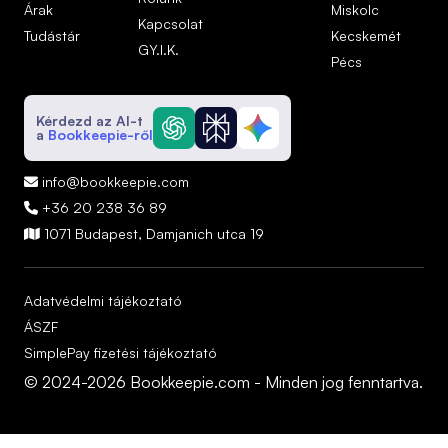
Árak
Miskolc
Kapcsolat
Tudástár
Kecskemét
GY.I.K.
Pécs
Kérdezd az AI-t
a
Bookkeepie-ről
info@bookkeepie.com

+36 20 238 36 89

1071 Budapest, Damjanich utca 19

Adatvédelmi tájékoztató
ÁSZF
SimplePay fizetési tájékoztató
© 2024-2026 Bookkeepie.com - Minden jog fenntartva.