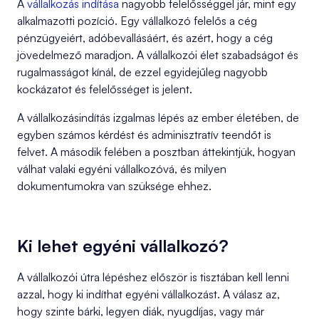
A
vállalkozás indítása
nagyobb felelősséggel jár, mint egy
alkalmazotti pozíció. Egy vállalkozó felelős a cég
pénzügyeiért, adóbevallásáért, és azért, hogy a cég
jövedelmező maradjon. A vállalkozói élet szabadságot és
rugalmasságot kínál, de ezzel egyidejűleg nagyobb
kockázatot és felelősséget is jelent.
A vállalkozásindítás izgalmas lépés az ember életében, de
egyben számos kérdést és adminisztratív teendőt is
felvet. A második felében a posztban áttekintjük, hogyan
válhat valaki egyéni vállalkozóvá, és milyen
dokumentumokra van szüksége ehhez.
Ki lehet egyéni vállalkozó?
A vállalkozói útra lépéshez először is tisztában kell lenni
azzal, hogy ki indíthat egyéni vállalkozást. A válasz az,
hogy szinte bárki, legyen diák, nyugdíjas, vagy már