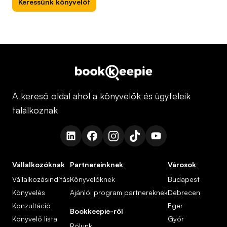
Keressünk könyvelőt
A kereső oldal ahol a könyvelők és ügyfeleik
találkoznak
Vállalkozóknak
Partnereinknek
Városok
Vállalkozásindítás
Könyvelőknek
Budapest
Könyvelés
Ajánlói program partnereknek
Debrecen
Konzultáció
Eger
Bookkeepie-ről
Könyvelő lista
Győr
Rólunk