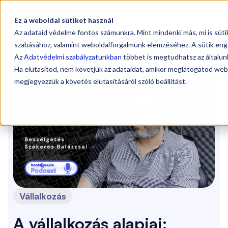

Ez a weboldal sütiket használ
Az adataid védelme fontos számunkra. Mint mindenki más, mi is süt
Blog
/
A vállalkozás alapjai: Fogalmak és az indítás
szabásához, valamint weboldalforgalmunk elemzéséhez. A sütik eng
folyamatának tisztázása
(Vállalkozás)
Az
Adatvédelmi szabályzatunkban
többet is megtudhatsz az általunk
Ha elutasítod, nem követjük az adataidat, amikor meglátogatod web
megjegyezzük a követés elutasításáról szóló beállítást.
Vállalkozás
A vállalkozás alapjai: