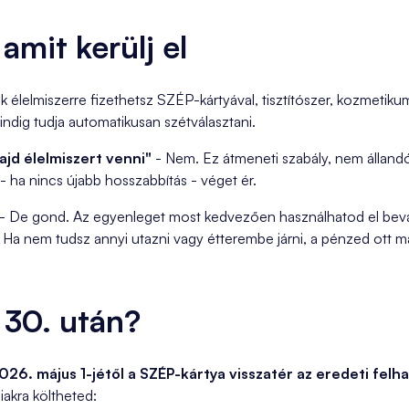
amit kerülj el
 élelmiszerre fizethetsz SZÉP-kártyával, tisztítószer, kozmetiku
indig tudja automatikusan szétválasztani.
ajd élelmiszert venni"
- Nem. Ez átmeneti szabály, nem állandó
- ha nincs újabb hosszabbítás - véget ér.
- De gond. Az egyenleget most kedvezően használhatod el bevásár
 Ha nem tudsz annyi utazni vagy étterembe járni, a pénzed ott ma
s 30. után?
026. május 1-jétől a SZÉP-kártya visszatér az eredeti felh
iakra költheted: