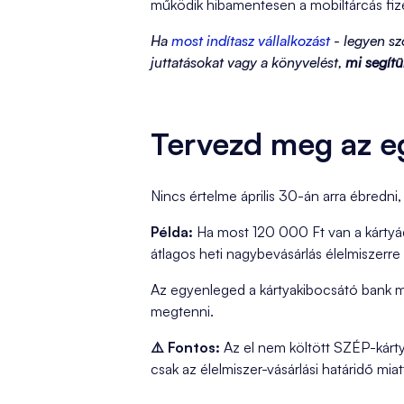
működik hibamentesen a mobiltárcás fizeté
Ha
most indítasz vállalkozást
- legyen s
juttatásokat vagy a könyvelést,
mi segít
Tervezd meg az eg
Nincs értelme április 30-án arra ébredn
Példa:
Ha most 120 000 Ft van a kártyádo
átlagos heti nagybevásárlás élelmiszerre
Az egyenleged a kártyakibocsátó bank 
megtenni.
⚠️ Fontos:
Az el nem költött SZÉP-kárty
csak az élelmiszer-vásárlási határidő miat