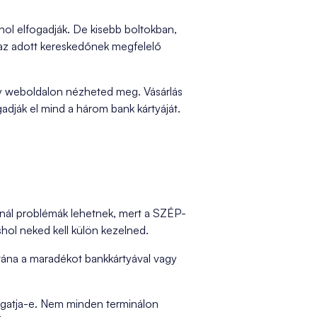
ol elfogadják. De kisebb boltokban,
 az adott kereskedőnek megfelelő
y weboldalon nézheted meg. Vásárlás
adják el mind a három bank kártyáját.
zánál problémák lehetnek, mert a SZÉP-
shol neked kell külön kezelned.
tána a maradékot bankkártyával vagy
mogatja-e. Nem minden terminálon