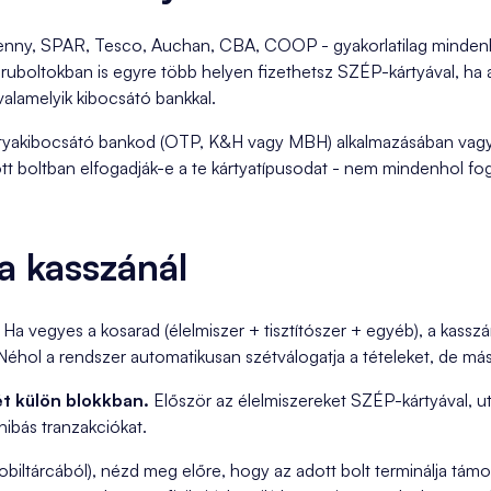
 Penny, SPAR, Tesco, Auchan, CBA, COOP - gyakorlatilag mindenh
ruboltokban is egyre több helyen fizethetsz SZÉP-kártyával, ha
alamelyik kibocsátó bankkal.
ártyakibocsátó bankod (OTP, K&H vagy MBH) alkalmazásában vag
t boltban elfogadják-e a te kártyatípusodat - nem mindenhol fog
a kasszánál
Ha vegyes a kosarad (élelmiszer + tisztítószer + egyéb), a kass
. Néhol a rendszer automatikusan szétválogatja a tételeket, de má
t külön blokkban.
Először az élelmiszereket SZÉP-kártyával, u
 hibás tranzakciókat.
mobiltárcából), nézd meg előre, hogy az adott bolt terminálja tá