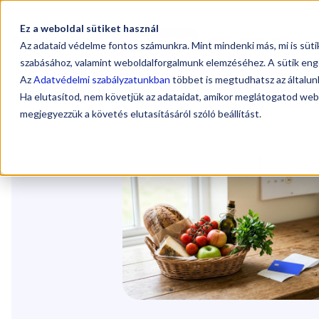
Ez a weboldal sütiket használ
Sz
Vállalkozóknak
Könyvelőknek
Az adataid védelme fontos számunkra. Mint mindenki más, mi is süt
szabásához, valamint weboldalforgalmunk elemzéséhez. A sütik eng
Az
Adatvédelmi szabályzatunkban
többet is megtudhatsz az általunk
Ha elutasítod, nem követjük az adataidat, amikor meglátogatod web
Blog
/
SZÉP-kártyás bevásárlás 2026. áp
megjegyezzük a követés elutasításáról szóló beállítást.