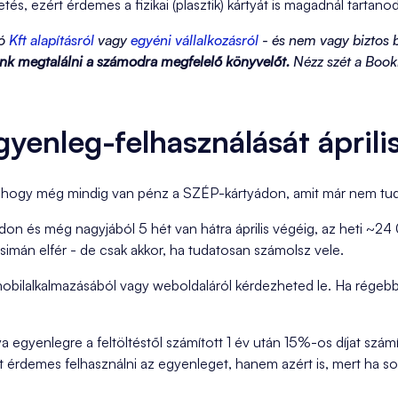
s, ezért érdemes a fizikai (plasztik) kártyát is magadnál tartanod
zó
Kft alapításról
vagy
egyéni vállalkozásról
- és nem vagy biztos 
ünk megtalálni a számodra megfelelő könyvelőt.
Nézz szét a Book
yenleg-felhasználását áprili
i, hogy még mindig van pénz a SZÉP-kártyádon, amit már nem tuds
n és még nagyjából 5 hét van hátra április végéig, az heti ~24 
 simán elfér - de csak akkor, ha tudatosan számolsz vele.
mobilalkalmazásából vagy weboldaláról kérdezheted le. Ha rég
a egyenlegre a feltöltéstől számított 1 év után 15%-os díjat szám
t érdemes felhasználni az egyenleget, hanem azért is, mert ha sokái