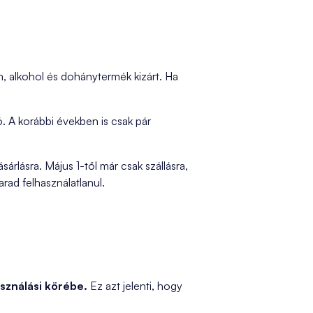
m, alkohol és dohánytermék kizárt. Ha
. A korábbi években is csak pár
lásra. Május 1-től már csak szállásra,
rad felhasználatlanul.
asználási körébe.
Ez azt jelenti, hogy