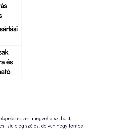
 alapélelmiszert megvehetsz: húst,
jes lista elég széles, de van négy fontos