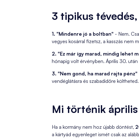
3 tipikus tévedés, 
1. "Mindenre jó a boltban"
- Nem. Csak
vegyes kosárral fizetsz, a kasszás nem m
2. "Ez már így marad, mindig lehet m
hónapig volt érvényben. Április 30. után 
3. "Nem gond, ha marad rajta pénz"
vendéglátásra és szabadidőre költheted.
Mi történik áprili
Ha a kormány nem hoz újabb döntést,
2
a kártyád egyenleget ismét csak az alább