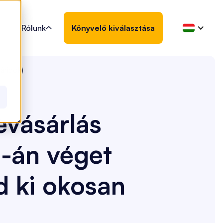
Rólunk
Könyvelő kiválasztása

áridők)
evásárlás
0-án véget
d ki okosan