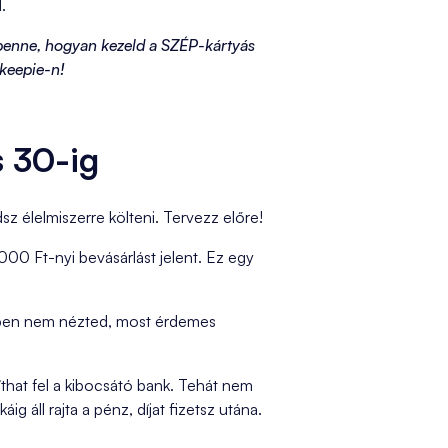
.
benne, hogyan kezeld a SZÉP-kártyás
keepie-n!
s 30-ig
z élelmiszerre költeni. Tervezz előre!
000 Ft-nyi bevásárlást jelent. Ez egy
ebben nem nézted, most érdemes
íthat fel a kibocsátó bank. Tehát nem
g áll rajta a pénz, díjat fizetsz utána.