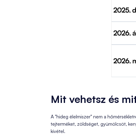
Mit vehetsz és m
A "hideg élelmiszer" nem a hőmérsékletre
tejterméket, zöldséget, gyümölcsöt, kenyér
kivétel.