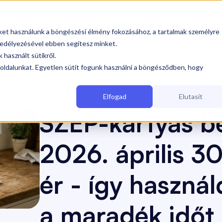
olgáltatásaink
Iparágak
Árak
Tudástár


iket használunk a böngészési élmény fokozásához, a tartalmak személyre
edélyezésével ebben segítesz minket.
 használt sütikről.
oldalunkat. Egyetlen sütit fogunk használni a böngésződben, hogy
rilis 30-án véget ér - így használd ki okosan a maradék időt
(Hat
Határidők
Elfogad
Elutasít
SZÉP-kártyás b
2026. április 3
ér - így használ
a maradék időt