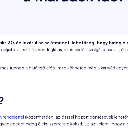
ilis 30-án lezárul az az átmeneti lehetőség, hogy hideg él
céljaihoz - szállás, vendéglátás, szabadidős szolgáltatások -, és
mes tudnod a határidő előtt: mire költheted még a kártyád egyenl
?
yrendelettel
(közérthetően: az ősszel hozott döntésével) lehető
yenlegedet hideg élelmiszerre is elköltsd. Ez azt jelenti, hogy a