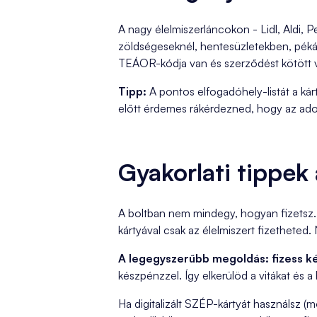
A nagy élelmiszerláncokon - Lidl, Aldi,
zöldségeseknél, hentesüzletekben, péká
TEÁOR-kódja van és szerződést kötött v
Tipp:
A pontos elfogadóhely-listát a k
előtt érdemes rákérdezned, hogy az adot
Gyakorlati tippek 
A boltban nem mindegy, hogyan fizetsz. 
kártyával csak az élelmiszert fizetheted
A legegyszerűbb megoldás: fizess ké
készpénzzel. Így elkerülöd a vitákat és a
Ha digitalizált SZÉP-kártyát használsz (